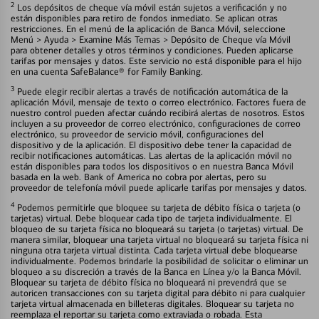
2
Los depósitos de cheque vía móvil están sujetos a verificación y no
están disponibles para retiro de fondos inmediato. Se aplican otras
restricciones. En el menú de la aplicación de Banca Móvil, seleccione
Menú > Ayuda > Examine Más Temas > Depósito de Cheque vía Móvil
para obtener detalles y otros términos y condiciones. Pueden aplicarse
tarifas por mensajes y datos. Este servicio no está disponible para el hijo
en una cuenta SafeBalance® for Family Banking.
3
Puede elegir recibir alertas a través de notificación automática de la
aplicación Móvil, mensaje de texto o correo electrónico. Factores fuera de
nuestro control pueden afectar cuándo recibirá alertas de nosotros. Estos
incluyen a su proveedor de correo electrónico, configuraciones de correo
electrónico, su proveedor de servicio móvil, configuraciones del
dispositivo y de la aplicación. El dispositivo debe tener la capacidad de
recibir notificaciones automáticas. Las alertas de la aplicación móvil no
están disponibles para todos los dispositivos o en nuestra Banca Móvil
basada en la web. Bank of America no cobra por alertas, pero su
proveedor de telefonía móvil puede aplicarle tarifas por mensajes y datos.
4
Podemos permitirle que bloquee su tarjeta de débito física o tarjeta (o
tarjetas) virtual. Debe bloquear cada tipo de tarjeta individualmente. El
bloqueo de su tarjeta física no bloqueará su tarjeta (o tarjetas) virtual. De
manera similar, bloquear una tarjeta virtual no bloqueará su tarjeta física ni
ninguna otra tarjeta virtual distinta. Cada tarjeta virtual debe bloquearse
individualmente. Podemos brindarle la posibilidad de solicitar o eliminar un
bloqueo a su discreción a través de la Banca en Línea y/o la Banca Móvil.
Bloquear su tarjeta de débito física no bloqueará ni prevendrá que se
autoricen transacciones con su tarjeta digital para débito ni para cualquier
tarjeta virtual almacenada en billeteras digitales. Bloquear su tarjeta no
reemplaza el reportar su tarjeta como extraviada o robada. Esta