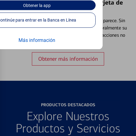
Bloquear y Desbloquear una Tarjeta de
Obtener
la app
Débito⁴
Continúe para entrar en la Banca en Línea
Extraviar una tarjeta es más común de lo que parece. Sin
embargo, puede bloquear y desbloquear temporalmente su
tarjeta de débito para ayudar a prevenir transacciones no
Más información
autorizadas.
Obtener más información
PRODUCTOS DESTACADOS
Explore Nuestros
Productos y Servicios