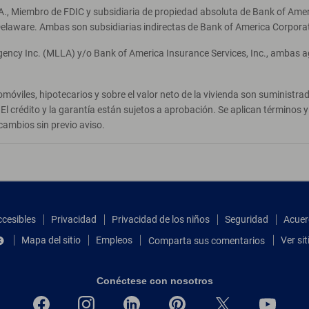
A., Miembro de FDIC y subsidiaria de propiedad absoluta de Bank of Ameri
elaware. Ambas son subsidiarias indirectas de Bank of America Corpora
Agency Inc. (MLLA) y/o Bank of America Insurance Services, Inc., ambas 
móviles, hipotecarios y sobre el valor neto de la vivienda son suministr
El crédito y la garantía están sujetos a aprobación. Se aplican términos
cambios sin previo aviso.
ccesibles
Privacidad
Privacidad de los niños
Seguridad
Acuer
Mapa del sitio
Empleos
Ver si
Comparta sus comentarios
Conéctese con nosotros