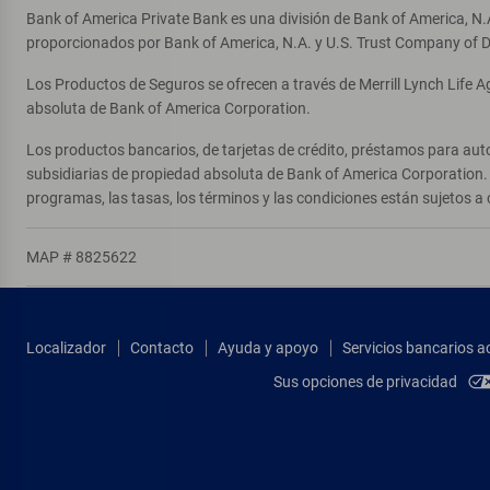
Bank of America Private Bank es una división de Bank of America, N.
proporcionados por Bank of America, N.A. y U.S. Trust Company of D
Los Productos de Seguros se ofrecen a través de Merrill Lynch Life 
absoluta de Bank of America Corporation.
Los productos bancarios, de tarjetas de crédito, préstamos para auto
subsidiarias de propiedad absoluta de Bank of America Corporation. 
programas, las tasas, los términos y las condiciones están sujetos a 
MAP # 8825622
Localizador
Contacto
Ayuda y apoyo
Servicios bancarios a
Sus opciones de privacidad