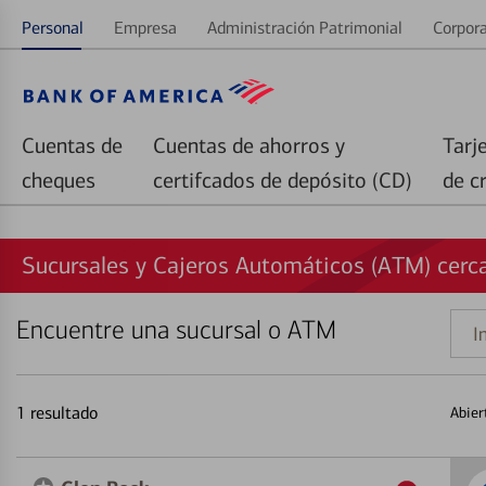
Personal
Empresa
Administración Patrimonial
Corpora
Cuentas de
Cuentas de ahorros y
Tarj
cheques
certifcados de depósito (CD)
de c
Sucursales y Cajeros Automáticos (ATM) cerca
Encuentre una sucursal o ATM
Indi
una
direc
1
resultado
Abier