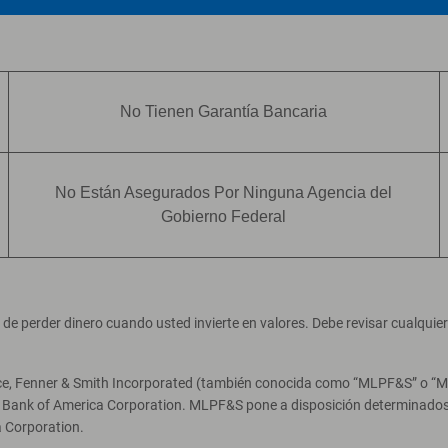
No Tienen Garantía Bancaria
No Están Asegurados Por Ninguna Agencia del
Gobierno Federal
ad de perder dinero cuando usted invierte en valores. Debe revisar cualqui
ce, Fenner & Smith Incorporated (también conocida como “MLPF&S” o “Merr
e Bank of America Corporation. MLPF&S pone a disposición determinados 
 Corporation.