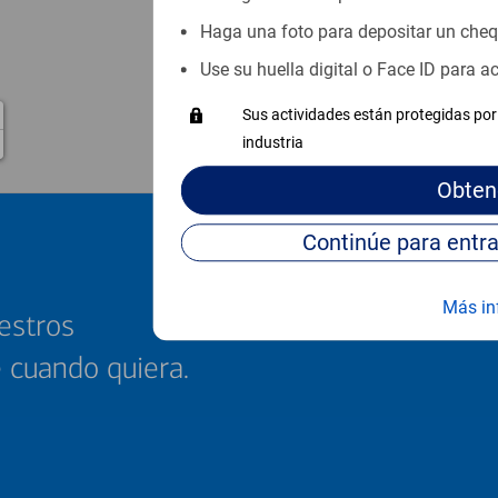
Haga una foto para depositar un che
Use su huella digital o Face ID para 
Sus actividades están protegidas por 
industria
Obten
Más in
estros
e cuando quiera.