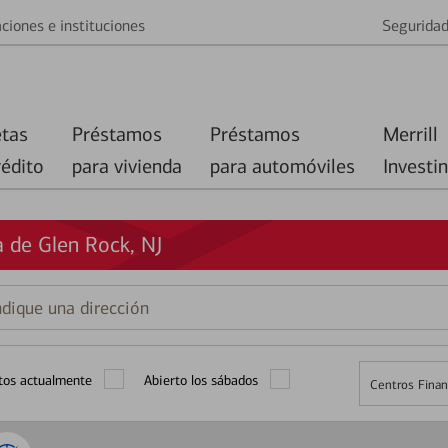
ciones e instituciones
Segurida
etas
Préstamos
Préstamos
Merrill
rédito
para vivienda
para automóviles
Investi
 de Glen Rock, NJ
que
ción
tos actualmente
Abierto los sábados
Centros Finan