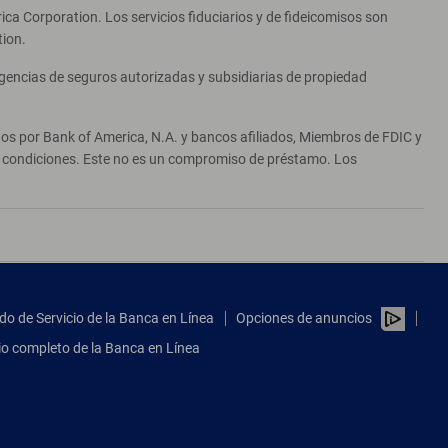
ca Corporation. Los servicios fiduciarios y de fideicomisos son
tion.
agencias de seguros autorizadas y subsidiarias de propiedad
ados por Bank of America, N.A. y bancos afiliados, Miembros de FDIC y
 y condiciones. Este no es un compromiso de préstamo. Los
do de Servicio de la Banca en Línea
Opciones de anuncios
tio completo de la Banca en Línea