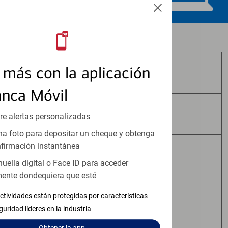
Los productos de inversión y seguros:
más con la aplicación
No Están Asegurados por FDIC
anca Móvil
No Tienen Garantía Bancaria
re alertas personalizadas
a foto para depositar un cheque y obtenga
firmación instantánea
Pueden Perder Valor
huella digital o Face ID para acceder
ente dondequiera que esté
No Constituyen Depósitos
ctividades están protegidas por características
guridad líderes en la industria