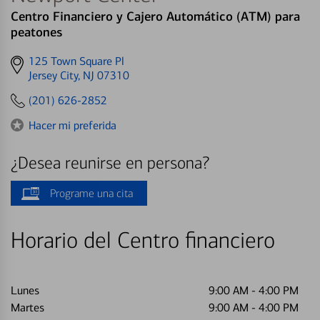
Centro Financiero y Cajero Automático (ATM) para
peatones
Get
125 Town Square Pl
directions
Jersey City, NJ 07310
to
(201) 626-2852
Hacer mi preferida
¿Desea reunirse en persona?
Programe una cita
Horario del Centro financiero
Lunes
9:00 AM
-
4:00 PM
Martes
9:00 AM
-
4:00 PM