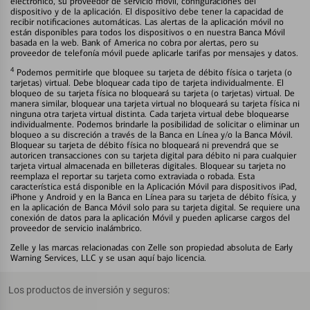
electrónico, su proveedor de servicio móvil, configuraciones del
dispositivo y de la aplicación. El dispositivo debe tener la capacidad de
recibir notificaciones automáticas. Las alertas de la aplicación móvil no
están disponibles para todos los dispositivos o en nuestra Banca Móvil
basada en la web. Bank of America no cobra por alertas, pero su
proveedor de telefonía móvil puede aplicarle tarifas por mensajes y datos.
4
Podemos permitirle que bloquee su tarjeta de débito física o tarjeta (o
tarjetas) virtual. Debe bloquear cada tipo de tarjeta individualmente. El
bloqueo de su tarjeta física no bloqueará su tarjeta (o tarjetas) virtual. De
manera similar, bloquear una tarjeta virtual no bloqueará su tarjeta física ni
ninguna otra tarjeta virtual distinta. Cada tarjeta virtual debe bloquearse
individualmente. Podemos brindarle la posibilidad de solicitar o eliminar un
bloqueo a su discreción a través de la Banca en Línea y/o la Banca Móvil.
Bloquear su tarjeta de débito física no bloqueará ni prevendrá que se
autoricen transacciones con su tarjeta digital para débito ni para cualquier
tarjeta virtual almacenada en billeteras digitales. Bloquear su tarjeta no
reemplaza el reportar su tarjeta como extraviada o robada. Esta
característica está disponible en la Aplicación Móvil para dispositivos iPad,
iPhone y Android y en la Banca en Línea para su tarjeta de débito física, y
en la aplicación de Banca Móvil solo para su tarjeta digital. Se requiere una
conexión de datos para la aplicación Móvil y pueden aplicarse cargos del
proveedor de servicio inalámbrico.
Zelle y las marcas relacionadas con Zelle son propiedad absoluta de Early
Warning Services, LLC y se usan aquí bajo licencia.
Los productos de inversión y seguros: