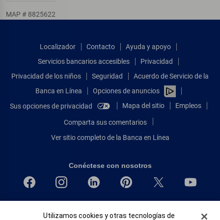
MAP # 8825622
Localizador
Contacto
Ayuda y apoyo
Servicios bancarios accesibles
Privacidad
Privacidad de los niños
Seguridad
Acuerdo de Servicio de la
Banca en Línea
Opciones de anuncios
Mapa del sitio
Empleos
Sus opciones de privacidad
Comparta sus comentarios
Ver sitio completo de la Banca en Línea
Conéctese con nosotros
Bank of America, N.A. Miembro de FDIC.
Banner de Cookies
Utilizamos cookies y otras tecnologías de
Igualdad de oportunidades en préstamos para viviendas