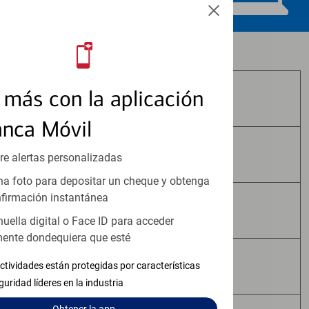
Los productos de inversión y seguros:
más con la aplicación
No Están Asegurados por FDIC
anca Móvil
No Tienen Garantía Bancaria
re alertas personalizadas
a foto para depositar un cheque y obtenga
firmación instantánea
Pueden Perder Valor
huella digital o Face ID para acceder
ente dondequiera que esté
No Constituyen Depósitos
ctividades están protegidas por características
guridad líderes en la industria