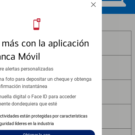
Los productos de inversión y seguros:
más con la aplicación
No Están Asegurados por FDIC
anca Móvil
No Tienen Garantía Bancaria
re alertas personalizadas
a foto para depositar un cheque y obtenga
firmación instantánea
Pueden Perder Valor
huella digital o Face ID para acceder
ente dondequiera que esté
No Constituyen Depósitos
ctividades están protegidas por características
guridad líderes en la industria