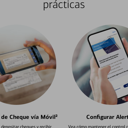
prácticas
 de Cheque vía Móvil²
Configurar Aler
depositar cheques y recibir
Vea cómo mantener el control d