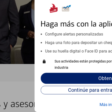
inicio o crecimiento de su neg
esté listo, un especialista tr
Programe una cita
Haga más con la apli
Vea si nuestro centro de ayuda 
Configure alertas personalizadas
Visite nuestro centro de ayuda 
Haga una foto para depositar un che
Use su huella digital o Face ID para 
Sus actividades están protegidas por 
industria
Obten
s y asesores locales en Mo
Más in