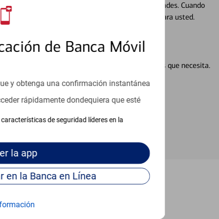
ocio, su futuro se mueve de acuerdo con sus necesidades. Cuando
abajará con usted en un momento que sea adecuado para usted.
cación de Banca Móvil
en línea puede ayudar a proporcionar las respuestas que necesita.
en línea
que y obtenga una confirmación instantánea
acceder rápidamente dondequiera que esté
características de seguridad líderes en la
er
la app
Continúe para entrar en la Banca en Línea
nroe Township
formación