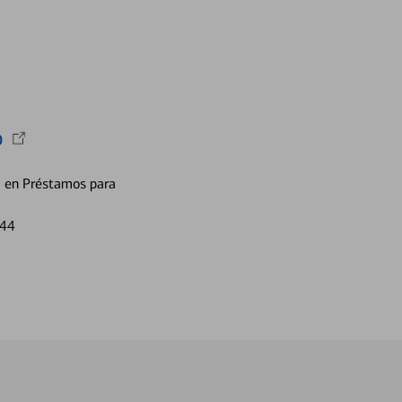
b
a en Préstamos para
844