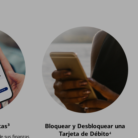
tas³
Bloquear y Desbloquear una
Tarjeta de Débito⁴
e sus finanzas