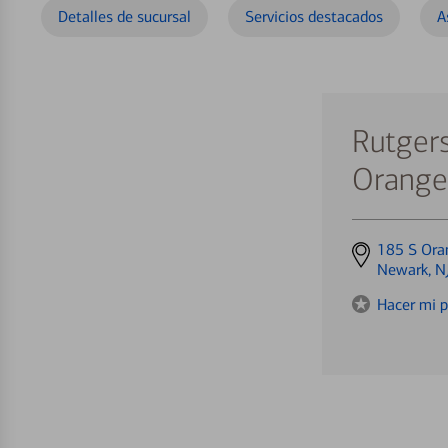
Detalles de sucursal
Servicios destacados
A
Rutgers
Orange
Get
185 S Ora
directions
Newark, N
to
Hacer mi p