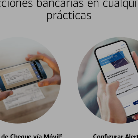
ciones bancarias en cualqui
prácticas
 de Cheque vía Móvil²
Configurar Aler