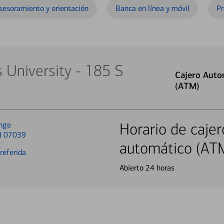
sesoramiento y orientación
Banca en línea y móvil
Pr
 University - 185 S
Cajero Auto
(ATM)
nge
Horario de cajer
J 07039
automático (AT
referida
Abierto 24 horas