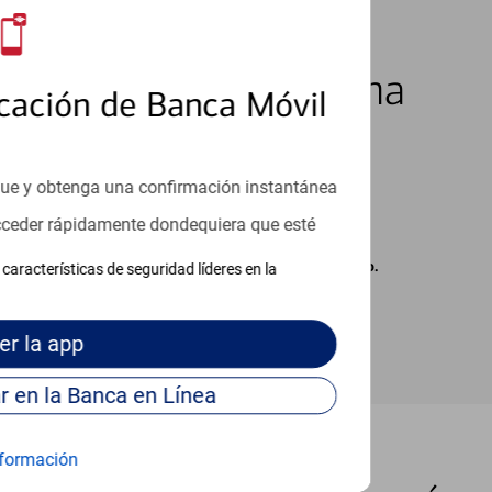
los 7 días de la semana
cación de Banca Móvil
que y obtenga una confirmación instantánea
acceder rápidamente dondequiera que esté
carse cargos de su proveedor por mensajes de texto.
características de seguridad líderes en la
er
la app
Continúe para entrar en la Banca en Línea
formación