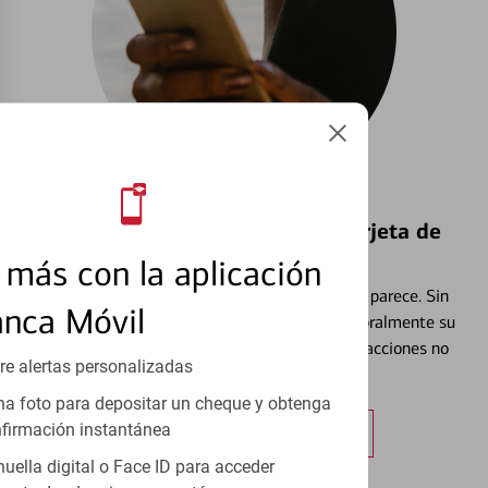
Bloquear y Desbloquear una Tarjeta de
Débito⁴
más con la aplicación
Extraviar una tarjeta es más común de lo que parece. Sin
anca Móvil
embargo, puede bloquear y desbloquear temporalmente su
tarjeta de débito para ayudar a prevenir transacciones no
re alertas personalizadas
autorizadas.
a foto para depositar un cheque y obtenga
firmación instantánea
Obtener más información
huella digital o Face ID para acceder