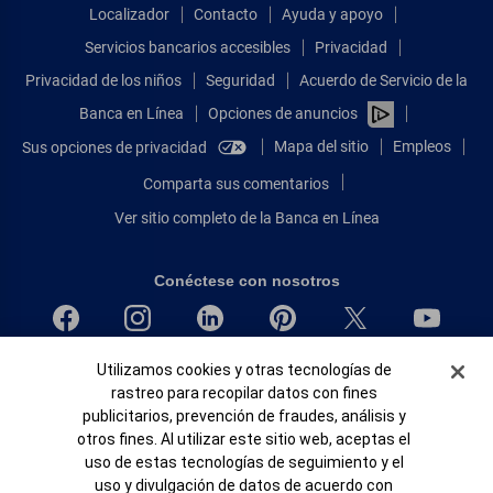
Localizador
Contacto
Ayuda y apoyo
Servicios bancarios accesibles
Privacidad
Privacidad de los niños
Seguridad
Acuerdo de Servicio de la
Banca en Línea
Opciones de anuncios
Mapa del sitio
Empleos
Sus opciones de privacidad
Comparta sus comentarios
Ver sitio completo de la Banca en Línea
Conéctese con nosotros
Banner de Cookies
Bank of America, N.A. Miembro de FDIC.
Utilizamos cookies y otras tecnologías de
rastreo para recopilar datos con fines
Igualdad de oportunidades en préstamos para viviendas
publicitarios, prevención de fraudes, análisis y
© 2026 Bank of America Corporation.
otros fines. Al utilizar este sitio web, aceptas el
Todos Los Derechos Reservados.
uso de estas tecnologías de seguimiento y el
Patente: patents.bankofamerica.com
uso y divulgación de datos de acuerdo con