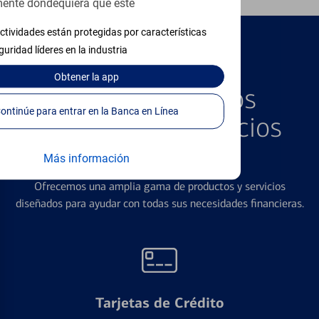
ente dondequiera que esté
ctividades están protegidas por características
guridad líderes en la industria
PRODUCTOS DESTACADOS
Obtener
la app
Explore Nuestros
Continúe para entrar en la Banca en Línea
Productos y Servicios
Destacados
Más información
Ofrecemos una amplia gama de productos y servicios
diseñados para ayudar con todas sus necesidades financieras.
Tarjetas de Crédito