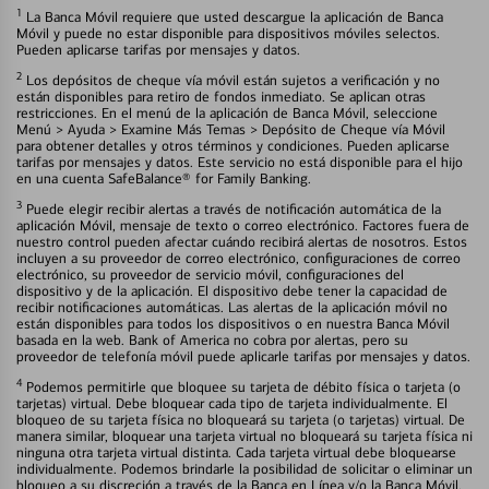
1
La Banca Móvil requiere que usted descargue la aplicación de Banca
Móvil y puede no estar disponible para dispositivos móviles selectos.
Pueden aplicarse tarifas por mensajes y datos.
2
Los depósitos de cheque vía móvil están sujetos a verificación y no
están disponibles para retiro de fondos inmediato. Se aplican otras
restricciones. En el menú de la aplicación de Banca Móvil, seleccione
Menú > Ayuda > Examine Más Temas > Depósito de Cheque vía Móvil
para obtener detalles y otros términos y condiciones. Pueden aplicarse
tarifas por mensajes y datos. Este servicio no está disponible para el hijo
en una cuenta SafeBalance® for Family Banking.
3
Puede elegir recibir alertas a través de notificación automática de la
aplicación Móvil, mensaje de texto o correo electrónico. Factores fuera de
nuestro control pueden afectar cuándo recibirá alertas de nosotros. Estos
incluyen a su proveedor de correo electrónico, configuraciones de correo
electrónico, su proveedor de servicio móvil, configuraciones del
dispositivo y de la aplicación. El dispositivo debe tener la capacidad de
recibir notificaciones automáticas. Las alertas de la aplicación móvil no
están disponibles para todos los dispositivos o en nuestra Banca Móvil
basada en la web. Bank of America no cobra por alertas, pero su
proveedor de telefonía móvil puede aplicarle tarifas por mensajes y datos.
4
Podemos permitirle que bloquee su tarjeta de débito física o tarjeta (o
tarjetas) virtual. Debe bloquear cada tipo de tarjeta individualmente. El
bloqueo de su tarjeta física no bloqueará su tarjeta (o tarjetas) virtual. De
manera similar, bloquear una tarjeta virtual no bloqueará su tarjeta física ni
ninguna otra tarjeta virtual distinta. Cada tarjeta virtual debe bloquearse
individualmente. Podemos brindarle la posibilidad de solicitar o eliminar un
bloqueo a su discreción a través de la Banca en Línea y/o la Banca Móvil.