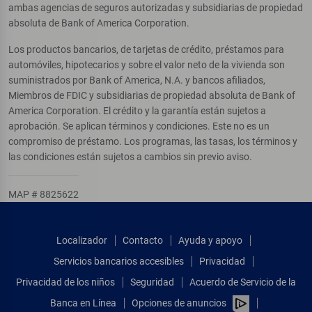
ambas agencias de seguros autorizadas y subsidiarias de propiedad
absoluta de Bank of America Corporation.
Los productos bancarios, de tarjetas de crédito, préstamos para
automóviles, hipotecarios y sobre el valor neto de la vivienda son
suministrados por Bank of America, N.A. y bancos afiliados,
Miembros de FDIC y subsidiarias de propiedad absoluta de Bank of
America Corporation. El crédito y la garantía están sujetos a
aprobación. Se aplican términos y condiciones. Este no es un
compromiso de préstamo. Los programas, las tasas, los términos y
las condiciones están sujetos a cambios sin previo aviso.
MAP # 8825622
Localizador
Contacto
Ayuda y apoyo
Servicios bancarios accesibles
Privacidad
Privacidad de los niños
Seguridad
Acuerdo de Servicio de la
Banca en Línea
Opciones de anuncios