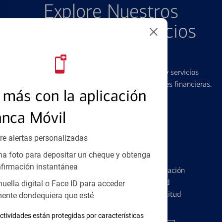
Explore Nuestros
Productos y Servicios
Destacados
Ofrecemos una amplia gama de productos y servicios
diseñados para ayudar con todas sus necesidades financieras.
más con la aplicación
anca Móvil
re alertas personalizadas
Tarjetas de Crédito
a foto para depositar un cheque y obtenga
firmación instantánea
Conozca los pormenores de la administración
de tarjetas de crédito y la identidad
huella digital o Face ID para acceder
financiera antes de presentar una solicitud
ente dondequiera que esté
ctividades están protegidas por características