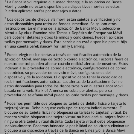
1
La Banca Móvil requiere que usted descargue la aplicación de Banca
Móvil y puede no estar disponible para dispositivos móviles selectos.
Pueden aplicarse tarifas por mensajes y datos.
2
Los depósitos de cheque vía móvil están sujetos a verificación y no
están disponibles para retiro de fondos inmediato. Se aplican otras
restricciones. En el menú de la aplicación de Banca Móvil, seleccione
Menú > Ayuda > Examine Más Temas > Depósito de Cheque vía Móvil
para obtener detalles y otros términos y condiciones. Pueden aplicarse
tarifas por mensajes y datos. Este servicio no está disponible para el hijo
en una cuenta SafeBalance® for Family Banking.
3
Puede elegir recibir alertas a través de notificación automática de la
aplicación Móvil, mensaje de texto o correo electrónico. Factores fuera de
nuestro control pueden afectar cuándo recibirá alertas de nosotros. Estos
incluyen a su proveedor de correo electrónico, configuraciones de correo
electrónico, su proveedor de servicio móvil, configuraciones del
dispositivo y de la aplicación. El dispositivo debe tener la capacidad de
recibir notificaciones automáticas. Las alertas de la aplicación móvil no
están disponibles para todos los dispositivos o en nuestra Banca Móvil
basada en la web. Bank of America no cobra por alertas, pero su
proveedor de telefonía móvil puede aplicarle tarifas por mensajes y datos.
4
Podemos permitirle que bloquee su tarjeta de débito física o tarjeta (o
tarjetas) virtual. Debe bloquear cada tipo de tarjeta individualmente. El
bloqueo de su tarjeta física no bloqueará su tarjeta (o tarjetas) virtual. De
manera similar, bloquear una tarjeta virtual no bloqueará su tarjeta física ni
ninguna otra tarjeta virtual distinta. Cada tarjeta virtual debe bloquearse
individualmente. Podemos brindarle la posibilidad de solicitar o eliminar un
bloqueo a su discreción a través de la Banca en Línea y/o la Banca Móvil.