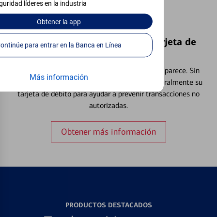
guridad líderes en la industria
Obtener
la app
Bloquear y Desbloquear una Tarjeta de
Continúe para entrar en la Banca en Línea
Débito⁴
Extraviar una tarjeta es más común de lo que parece. Sin
Más información
embargo, puede bloquear y desbloquear temporalmente su
tarjeta de débito para ayudar a prevenir transacciones no
autorizadas.
Obtener más información
PRODUCTOS DESTACADOS