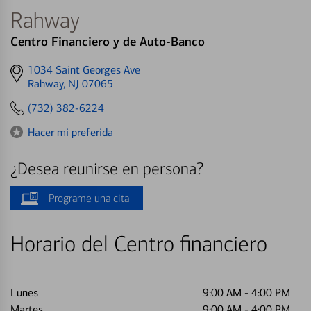
Rahway
Centro Financiero y de Auto-Banco
Get
1034 Saint Georges Ave
directions
Rahway, NJ 07065
to
(732) 382-6224
Hacer mi preferida
¿Desea reunirse en persona?
Programe una cita
Horario del Centro financiero
Lunes
9:00 AM
-
4:00 PM
Martes
9:00 AM
-
4:00 PM