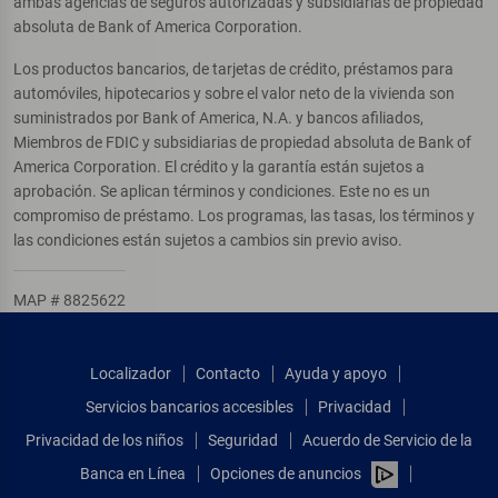
ambas agencias de seguros autorizadas y subsidiarias de propiedad
absoluta de Bank of America Corporation.
Los productos bancarios, de tarjetas de crédito, préstamos para
automóviles, hipotecarios y sobre el valor neto de la vivienda son
suministrados por Bank of America, N.A. y bancos afiliados,
Miembros de FDIC y subsidiarias de propiedad absoluta de Bank of
America Corporation. El crédito y la garantía están sujetos a
aprobación. Se aplican términos y condiciones. Este no es un
compromiso de préstamo. Los programas, las tasas, los términos y
las condiciones están sujetos a cambios sin previo aviso.
MAP # 8825622
Localizador
Contacto
Ayuda y apoyo
Servicios bancarios accesibles
Privacidad
Privacidad de los niños
Seguridad
Acuerdo de Servicio de la
Banca en Línea
Opciones de anuncios