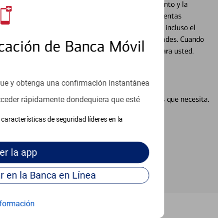
cados que se centran en proporcionar el asesoramiento y la
alquier situación en su vida financiera. Desde sus cuentas
 grandes compras, la planificación para su futuro, e incluso el
ocio, su futuro se mueve de acuerdo con sus necesidades. Cuando
cación de Banca Móvil
abajará con usted en un momento que sea adecuado para usted.
que y obtenga una confirmación instantánea
en línea puede ayudar a proporcionar las respuestas que necesita.
acceder rápidamente dondequiera que esté
en línea
características de seguridad líderes en la
er
la app
Continúe para entrar en la Banca en Línea
formación