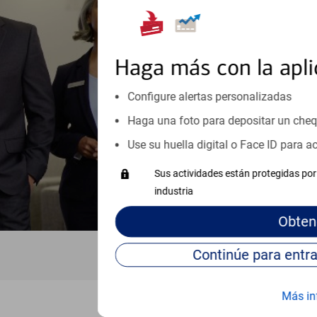
Reúnase con especialistas dedi
orientación que necesita, en cu
personales, hasta el ahorro para
inicio o crecimiento de su neg
Haga más con la apli
esté listo, un especialista tr
Configure alertas personalizadas
Programe una cita
Haga una foto para depositar un che
Vea si nuestro centro de ayuda 
Use su huella digital o Face ID para 
Visite nuestro centro de ayuda 
Sus actividades están protegidas por 
industria
Obten
Más in