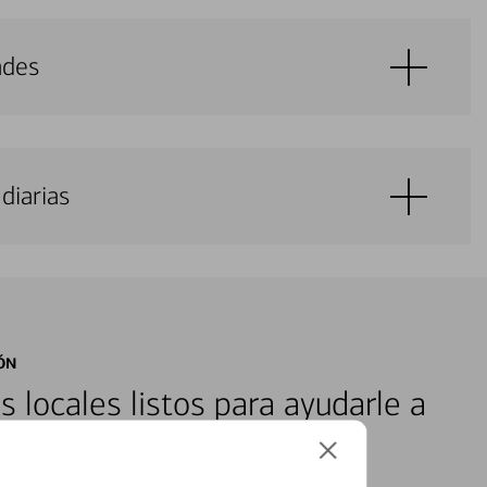
ades
diarias
ÓN
s locales listos para ayudarle a
ones financieras