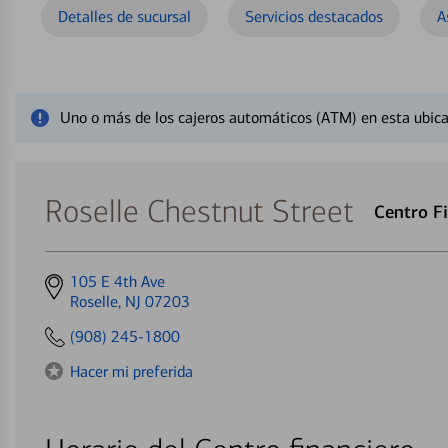
Detalles de sucursal
Servicios destacados
A
Cerrar mensaje de alerta
Uno o más de los cajeros automáticos (ATM) en esta ubica
Roselle Chestnut Street
Centro F
Get
105 E 4th Ave
directions
Roselle, NJ 07203
to
(908) 245-1800
Hacer mi preferida