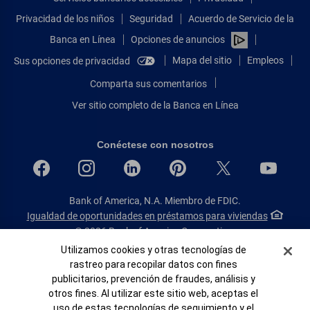
Privacidad de los niños
Seguridad
Acuerdo de Servicio de la
Banca en Línea
Opciones de anuncios
Mapa del sitio
Empleos
Sus opciones de privacidad
Comparta sus comentarios
Ver sitio completo de la Banca en Línea
Conéctese con nosotros
Bank of America, N.A. Miembro de FDIC.
Igualdad de oportunidades en préstamos para viviendas
© 2026 Bank of America Corporation.
Todos Los Derechos Reservados.
Banner de Cookies
Utilizamos cookies y otras tecnologías de
rastreo para recopilar datos con fines
Patente: patents.bankofamerica.com
publicitarios, prevención de fraudes, análisis y
otros fines. Al utilizar este sitio web, aceptas el
uso de estas tecnologías de seguimiento y el