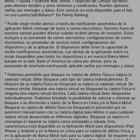
Menú > Ayuda > Examine Más Temas > Depósito de Cheque vía Móvil
para obtener detalles y otros términos y condiciones. Pueden aplicarse
tarifas por mensajes y datos. Este servicio no está disponible para el hijo
en una cuenta SafeBalance® for Family Banking.
3
Puede elegir recibir alertas a través de notificación automática de la
aplicación Móvil, mensaje de texto o correo electrónico. Factores fuera de
nuestro control pueden afectar cuándo recibirá alertas de nosotros. Estos
incluyen a su proveedor de correo electrónico, configuraciones de correo
electrónico, su proveedor de servicio móvil, configuraciones del
dispositivo y de la aplicación. El dispositivo debe tener la capacidad de
recibir notificaciones automáticas. Las alertas de la aplicación móvil no
están disponibles para todos los dispositivos o en nuestra Banca Móvil
basada en la web. Bank of America no cobra por alertas, pero su
proveedor de telefonía móvil puede aplicarle tarifas por mensajes y datos.
4
Podemos permitirle que bloquee su tarjeta de débito física o tarjeta (o
tarjetas) virtual. Debe bloquear cada tipo de tarjeta individualmente. El
bloqueo de su tarjeta física no bloqueará su tarjeta (o tarjetas) virtual. De
manera similar, bloquear una tarjeta virtual no bloqueará su tarjeta física ni
ninguna otra tarjeta virtual distinta. Cada tarjeta virtual debe bloquearse
individualmente. Podemos brindarle la posibilidad de solicitar o eliminar un
bloqueo a su discreción a través de la Banca en Línea y/o la Banca Móvil.
Bloquear su tarjeta de débito física no bloqueará ni prevendrá que se
autoricen transacciones con su tarjeta digital para débito ni para cualquier
tarjeta virtual almacenada en billeteras digitales. Bloquear su tarjeta no
reemplaza el reportar su tarjeta como extraviada o robada. Esta
característica está disponible en la Aplicación Móvil para dispositivos iPad,
iPhone y Android y en la Banca en Línea para su tarjeta de débito física, y
en la aplicación de Banca Móvil solo para su tarjeta digital. Se requiere una