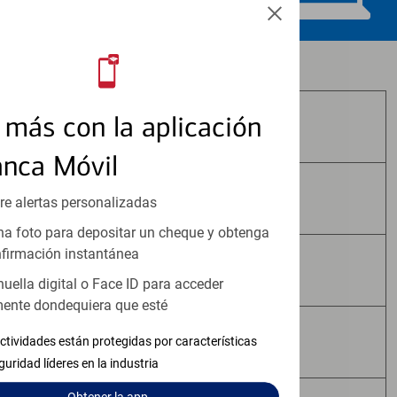
Los productos de inversión y seguros:
más con la aplicación
No Están Asegurados por FDIC
anca Móvil
No Tienen Garantía Bancaria
re alertas personalizadas
a foto para depositar un cheque y obtenga
firmación instantánea
Pueden Perder Valor
huella digital o Face ID para acceder
ente dondequiera que esté
No Constituyen Depósitos
ctividades están protegidas por características
guridad líderes en la industria