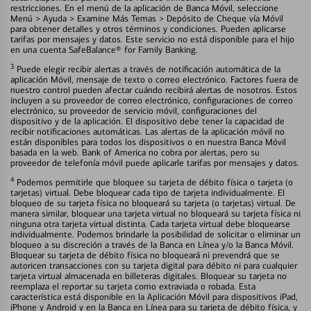
restricciones. En el menú de la aplicación de Banca Móvil, seleccione
Menú > Ayuda > Examine Más Temas > Depósito de Cheque vía Móvil
para obtener detalles y otros términos y condiciones. Pueden aplicarse
tarifas por mensajes y datos. Este servicio no está disponible para el hijo
en una cuenta SafeBalance® for Family Banking.
3
Puede elegir recibir alertas a través de notificación automática de la
aplicación Móvil, mensaje de texto o correo electrónico. Factores fuera de
nuestro control pueden afectar cuándo recibirá alertas de nosotros. Estos
incluyen a su proveedor de correo electrónico, configuraciones de correo
electrónico, su proveedor de servicio móvil, configuraciones del
dispositivo y de la aplicación. El dispositivo debe tener la capacidad de
recibir notificaciones automáticas. Las alertas de la aplicación móvil no
están disponibles para todos los dispositivos o en nuestra Banca Móvil
basada en la web. Bank of America no cobra por alertas, pero su
proveedor de telefonía móvil puede aplicarle tarifas por mensajes y datos.
4
Podemos permitirle que bloquee su tarjeta de débito física o tarjeta (o
tarjetas) virtual. Debe bloquear cada tipo de tarjeta individualmente. El
bloqueo de su tarjeta física no bloqueará su tarjeta (o tarjetas) virtual. De
manera similar, bloquear una tarjeta virtual no bloqueará su tarjeta física ni
ninguna otra tarjeta virtual distinta. Cada tarjeta virtual debe bloquearse
individualmente. Podemos brindarle la posibilidad de solicitar o eliminar un
bloqueo a su discreción a través de la Banca en Línea y/o la Banca Móvil.
Bloquear su tarjeta de débito física no bloqueará ni prevendrá que se
autoricen transacciones con su tarjeta digital para débito ni para cualquier
tarjeta virtual almacenada en billeteras digitales. Bloquear su tarjeta no
reemplaza el reportar su tarjeta como extraviada o robada. Esta
característica está disponible en la Aplicación Móvil para dispositivos iPad,
iPhone y Android y en la Banca en Línea para su tarjeta de débito física, y