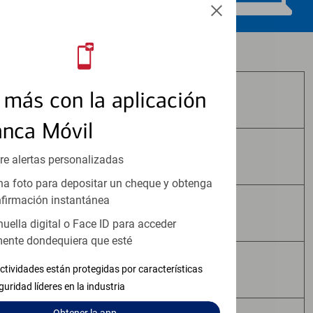
Los productos de inversión y seguros:
más con la aplicación
No Están Asegurados por FDIC
anca Móvil
No Tienen Garantía Bancaria
re alertas personalizadas
a foto para depositar un cheque y obtenga
firmación instantánea
Pueden Perder Valor
huella digital o Face ID para acceder
ente dondequiera que esté
No Constituyen Depósitos
ctividades están protegidas por características
guridad líderes en la industria