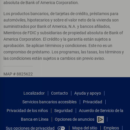
absoluta de Bank of America Corporation.
Los productos bancarios, de tarjetas de crédito, préstamos para
automóviles, hipotecarios y sobre el valor neto de la vivienda son
suministrados por Bank of America, N.A. y bancos afiliados,
Miembros de FDIC y subsidiarias de propiedad absoluta de Bank of
America Corporation. El crédito y la garantía están sujetos a
aprobación. Se aplican términos y condiciones. Este no es un
compromiso de préstamo. Los programas, las tasas, los términos y
las condiciones están sujetos a cambios sin previo aviso.
MAP # 8825622
Localizador
Contacto
Ayuda y apoyo
Servicios bancarios accesibles
Privacidad
Privacidad de los niños
Seguridad
Acuerdo de Servicio de la
Banca en Línea
Opciones de anuncios
Mapa del sitio
Empleos
Sus opciones de privacidad