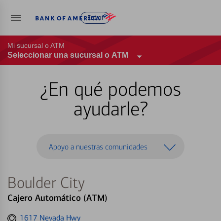
Entrar
Mi sucursal o ATM
Seleccionar una sucursal o ATM
¿En qué podemos
ayudarle?
Apoyo a nuestras comunidades
Boulder City
Cajero Automático (ATM)
Get
1617 Nevada Hwy