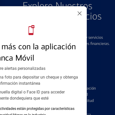
Explore Nuestros
Productos y Servicios
Destacados
Ofrecemos una amplia gama de productos y servicios
diseñados para ayudar con todas sus necesidades financieras.
más con la aplicación
anca Móvil
re alertas personalizadas
a foto para depositar un cheque y obtenga
Tarjetas de Crédito
firmación instantánea
Conozca los pormenores de la administración
huella digital o Face ID para acceder
de tarjetas de crédito y la identidad
ente dondequiera que esté
financiera antes de presentar una solicitud
ctividades están protegidas por características