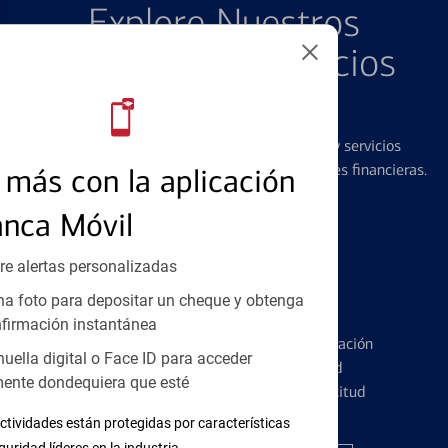
Explore Nuestros
Productos y Servicios
Destacados
Ofrecemos una amplia gama de productos y servicios
diseñados para ayudar con todas sus necesidades financieras.
más con la aplicación
anca Móvil
re alertas personalizadas
a foto para depositar un cheque y obtenga
Tarjetas de Crédito
firmación instantánea
Conozca los pormenores de la administración
huella digital o Face ID para acceder
de tarjetas de crédito y la identidad
ente dondequiera que esté
financiera antes de presentar una solicitud
ctividades están protegidas por características