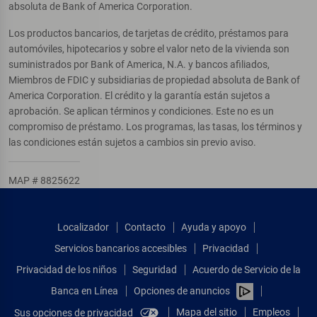
absoluta de Bank of America Corporation.
Los productos bancarios, de tarjetas de crédito, préstamos para
automóviles, hipotecarios y sobre el valor neto de la vivienda son
suministrados por Bank of America, N.A. y bancos afiliados,
Miembros de FDIC y subsidiarias de propiedad absoluta de Bank of
America Corporation. El crédito y la garantía están sujetos a
aprobación. Se aplican términos y condiciones. Este no es un
compromiso de préstamo. Los programas, las tasas, los términos y
las condiciones están sujetos a cambios sin previo aviso.
MAP # 8825622
Localizador
Contacto
Ayuda y apoyo
Servicios bancarios accesibles
Privacidad
Privacidad de los niños
Seguridad
Acuerdo de Servicio de la
Banca en Línea
Opciones de anuncios
Mapa del sitio
Empleos
Sus opciones de privacidad