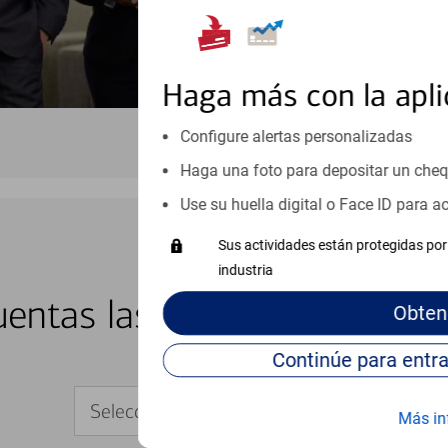
Haga más con la apli
Configure alertas personalizadas
Haga una foto para depositar un che
Use su huella digital o Face ID para 
Sus actividades están protegidas por 
industria
BANCA EN LÍNEA Y MÓVIL
entas las 24 horas del día, 
Obten
Seleccione su dispositivo
Más in