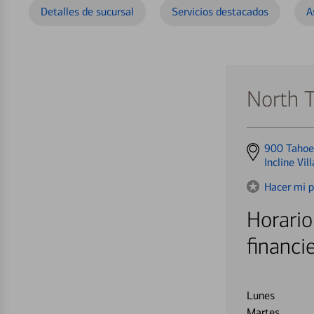
Detalles de sucursal
Servicios destacados
A
North 
Get
900 Tahoe
directions
Incline Vi
to
Hacer mi p
Horario
financi
Lunes
Martes