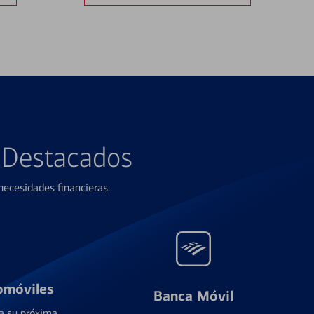
s Destacados
ecesidades financieras.
omóviles
Banca Móvil
a su próxima