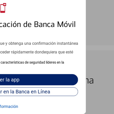
cación de Banca Móvil
que y obtenga una confirmación instantánea
acceder rápidamente dondequiera que esté
características de seguridad líderes en la
los 7 días de la semana
er
la app
Continúe para entrar en la Banca en Línea
formación