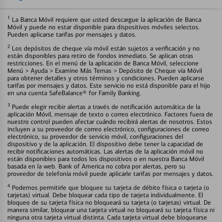
1
La Banca Móvil requiere que usted descargue la aplicación de Banca
Móvil y puede no estar disponible para dispositivos móviles selectos.
Pueden aplicarse tarifas por mensajes y datos.
2
Los depósitos de cheque vía móvil están sujetos a verificación y no
están disponibles para retiro de fondos inmediato. Se aplican otras
restricciones. En el menú de la aplicación de Banca Móvil, seleccione
Menú > Ayuda > Examine Más Temas > Depósito de Cheque vía Móvil
para obtener detalles y otros términos y condiciones. Pueden aplicarse
tarifas por mensajes y datos. Este servicio no está disponible para el hijo
en una cuenta SafeBalance® for Family Banking.
3
Puede elegir recibir alertas a través de notificación automática de la
aplicación Móvil, mensaje de texto o correo electrónico. Factores fuera de
nuestro control pueden afectar cuándo recibirá alertas de nosotros. Estos
incluyen a su proveedor de correo electrónico, configuraciones de correo
electrónico, su proveedor de servicio móvil, configuraciones del
dispositivo y de la aplicación. El dispositivo debe tener la capacidad de
recibir notificaciones automáticas. Las alertas de la aplicación móvil no
están disponibles para todos los dispositivos o en nuestra Banca Móvil
basada en la web. Bank of America no cobra por alertas, pero su
proveedor de telefonía móvil puede aplicarle tarifas por mensajes y datos.
4
Podemos permitirle que bloquee su tarjeta de débito física o tarjeta (o
tarjetas) virtual. Debe bloquear cada tipo de tarjeta individualmente. El
bloqueo de su tarjeta física no bloqueará su tarjeta (o tarjetas) virtual. De
manera similar, bloquear una tarjeta virtual no bloqueará su tarjeta física ni
ninguna otra tarjeta virtual distinta. Cada tarjeta virtual debe bloquearse