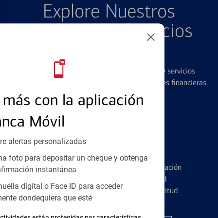
Explore Nuestros
Productos y Servicios
Destacados
Ofrecemos una amplia gama de productos y servicios
diseñados para ayudar con todas sus necesidades financieras.
más con la aplicación
anca Móvil
re alertas personalizadas
Tarjetas de Crédito
a foto para depositar un cheque y obtenga
Conozca los pormenores de la administración
firmación instantánea
de tarjetas de crédito y la identidad
huella digital o Face ID para acceder
financiera antes de presentar una solicitud
ente dondequiera que esté
ctividades están protegidas por características