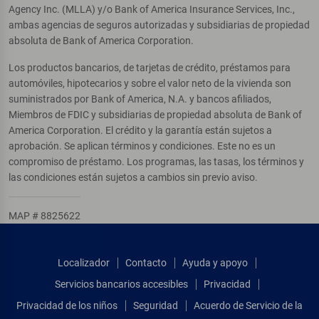
Agency Inc. (MLLA) y/o Bank of America Insurance Services, Inc.,
ambas agencias de seguros autorizadas y subsidiarias de propiedad
absoluta de Bank of America Corporation.
Los productos bancarios, de tarjetas de crédito, préstamos para
automóviles, hipotecarios y sobre el valor neto de la vivienda son
suministrados por Bank of America, N.A. y bancos afiliados,
Miembros de FDIC y subsidiarias de propiedad absoluta de Bank of
America Corporation. El crédito y la garantía están sujetos a
aprobación. Se aplican términos y condiciones. Este no es un
compromiso de préstamo. Los programas, las tasas, los términos y
las condiciones están sujetos a cambios sin previo aviso.
MAP # 8825622
Localizador
Contacto
Ayuda y apoyo
Servicios bancarios accesibles
Privacidad
Privacidad de los niños
Seguridad
Acuerdo de Servicio de la