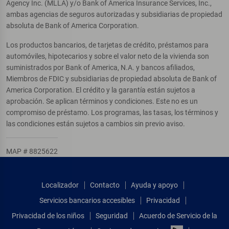
Agency Inc. (MLLA) y/o Bank of America Insurance Services, Inc.,
ambas agencias de seguros autorizadas y subsidiarias de propiedad
absoluta de Bank of America Corporation.
Los productos bancarios, de tarjetas de crédito, préstamos para
automóviles, hipotecarios y sobre el valor neto de la vivienda son
suministrados por Bank of America, N.A. y bancos afiliados,
Miembros de FDIC y subsidiarias de propiedad absoluta de Bank of
America Corporation. El crédito y la garantía están sujetos a
aprobación. Se aplican términos y condiciones. Este no es un
compromiso de préstamo. Los programas, las tasas, los términos y
las condiciones están sujetos a cambios sin previo aviso.
MAP # 8825622
Localizador
Contacto
Ayuda y apoyo
Servicios bancarios accesibles
Privacidad
Privacidad de los niños
Seguridad
Acuerdo de Servicio de la