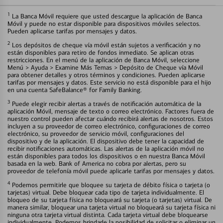
1
La Banca Móvil requiere que usted descargue la aplicación de Banca
Móvil y puede no estar disponible para dispositivos móviles selectos.
Pueden aplicarse tarifas por mensajes y datos.
2
Los depósitos de cheque vía móvil están sujetos a verificación y no
están disponibles para retiro de fondos inmediato. Se aplican otras
restricciones. En el menú de la aplicación de Banca Móvil, seleccione
Menú > Ayuda > Examine Más Temas > Depósito de Cheque vía Móvil
para obtener detalles y otros términos y condiciones. Pueden aplicarse
tarifas por mensajes y datos. Este servicio no está disponible para el hijo
en una cuenta SafeBalance® for Family Banking.
3
Puede elegir recibir alertas a través de notificación automática de la
aplicación Móvil, mensaje de texto o correo electrónico. Factores fuera de
nuestro control pueden afectar cuándo recibirá alertas de nosotros. Estos
incluyen a su proveedor de correo electrónico, configuraciones de correo
electrónico, su proveedor de servicio móvil, configuraciones del
dispositivo y de la aplicación. El dispositivo debe tener la capacidad de
recibir notificaciones automáticas. Las alertas de la aplicación móvil no
están disponibles para todos los dispositivos o en nuestra Banca Móvil
basada en la web. Bank of America no cobra por alertas, pero su
proveedor de telefonía móvil puede aplicarle tarifas por mensajes y datos.
4
Podemos permitirle que bloquee su tarjeta de débito física o tarjeta (o
tarjetas) virtual. Debe bloquear cada tipo de tarjeta individualmente. El
bloqueo de su tarjeta física no bloqueará su tarjeta (o tarjetas) virtual. De
manera similar, bloquear una tarjeta virtual no bloqueará su tarjeta física ni
ninguna otra tarjeta virtual distinta. Cada tarjeta virtual debe bloquearse
individualmente. Podemos brindarle la posibilidad de solicitar o eliminar un