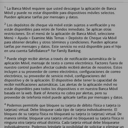
1
La Banca Móvil requiere que usted descargue la aplicación de Banca
Móvil y puede no estar disponible para dispositivos móviles selectos.
Pueden aplicarse tarifas por mensajes y datos.
2
Los depósitos de cheque vía móvil están sujetos a verificación y no
están disponibles para retiro de fondos inmediato. Se aplican otras
restricciones. En el menú de la aplicación de Banca Móvil, seleccione
Menú > Ayuda > Examine Más Temas > Depósito de Cheque vía Móvil
para obtener detalles y otros términos y condiciones. Pueden aplicarse
tarifas por mensajes y datos. Este servicio no está disponible para el hijo
en una cuenta SafeBalance® for Family Banking.
3
Puede elegir recibir alertas a través de notificación automática de la
aplicación Móvil, mensaje de texto o correo electrónico. Factores fuera de
nuestro control pueden afectar cuándo recibirá alertas de nosotros. Estos
incluyen a su proveedor de correo electrónico, configuraciones de correo
electrónico, su proveedor de servicio móvil, configuraciones del
dispositivo y de la aplicación. El dispositivo debe tener la capacidad de
recibir notificaciones automáticas. Las alertas de la aplicación móvil no
están disponibles para todos los dispositivos o en nuestra Banca Móvil
basada en la web. Bank of America no cobra por alertas, pero su
proveedor de telefonía móvil puede aplicarle tarifas por mensajes y datos.
4
Podemos permitirle que bloquee su tarjeta de débito física o tarjeta (o
tarjetas) virtual. Debe bloquear cada tipo de tarjeta individualmente. El
bloqueo de su tarjeta física no bloqueará su tarjeta (o tarjetas) virtual. De
manera similar, bloquear una tarjeta virtual no bloqueará su tarjeta física ni
ninguna otra tarjeta virtual distinta. Cada tarjeta virtual debe bloquearse
individualmente. Podemos brindarle la posibilidad de solicitar o eliminar un