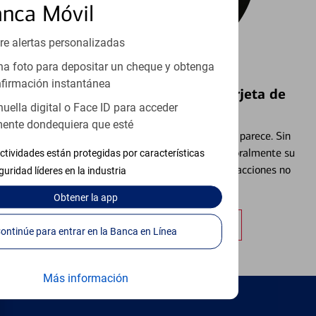
anca Móvil
re alertas personalizadas
a foto para depositar un cheque y obtenga
firmación instantánea
Bloquear y Desbloquear una Tarjeta de
huella digital o Face ID para acceder
Débito⁴
ente dondequiera que esté
Extraviar una tarjeta es más común de lo que parece. Sin
embargo, puede bloquear y desbloquear temporalmente su
ctividades están protegidas por características
tarjeta de débito para ayudar a prevenir transacciones no
guridad líderes en la industria
autorizadas.
Obtener
la app
Obtener más información
Continúe para entrar en la Banca en Línea
Más información