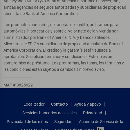
Agency Inc. (MLLA) y/o Bank of America Insurance Services, Inc.,
ambas agencias de seguros autorizadas y subsidiarias de propiedad
absoluta de Bank of America Corporation.
Los productos bancarios, de tarjetas de crédito, préstamos para
automóviles, hipotecarios y sobre el valor neto de la vivienda son
suministrados por Bank of America, N.A. y bancos afiliados,
Miembros de FDIC y subsidiarias de propiedad absoluta de Bank of
America Corporation. El crédito y la garantía están sujetos a
aprobación. Se aplican términos y condiciones. Este no es un
compromiso de préstamo. Los programas, las tasas, los términos y
las condiciones están sujetos a cambios sin previo aviso.
MAP # 8825622
Localizador
Contacto
Ayuda y apoyo
Servicios bancarios accesibles
Privacidad
Privacidad de los niños
Seguridad
Acuerdo de Servicio de la