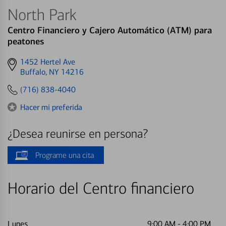
North Park
Centro Financiero y Cajero Automático (ATM) para
peatones
Get
1452 Hertel Ave
directions
Buffalo, NY 14216
to
(716) 838-4040
Hacer mi preferida
¿Desea reunirse en persona?
Programe una cita
Horario del Centro financiero
Lunes
9:00 AM
-
4:00 PM