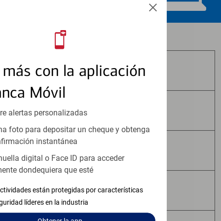
Los productos de inversión y seguros:
más con la aplicación
No Están Asegurados por FDIC
anca Móvil
No Tienen Garantía Bancaria
re alertas personalizadas
a foto para depositar un cheque y obtenga
firmación instantánea
Pueden Perder Valor
huella digital o Face ID para acceder
ente dondequiera que esté
No Constituyen Depósitos
ctividades están protegidas por características
guridad líderes en la industria