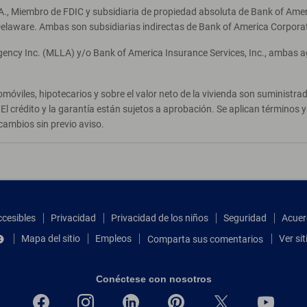
A., Miembro de FDIC y subsidiaria de propiedad absoluta de Bank of Ameri
elaware. Ambas son subsidiarias indirectas de Bank of America Corpora
Agency Inc. (MLLA) y/o Bank of America Insurance Services, Inc., ambas 
móviles, hipotecarios y sobre el valor neto de la vivienda son suministr
El crédito y la garantía están sujetos a aprobación. Se aplican términos
cambios sin previo aviso.
ccesibles
Privacidad
Privacidad de los niños
Seguridad
Acuer
Mapa del sitio
Empleos
Ver si
Comparta sus comentarios
Conéctese con nosotros