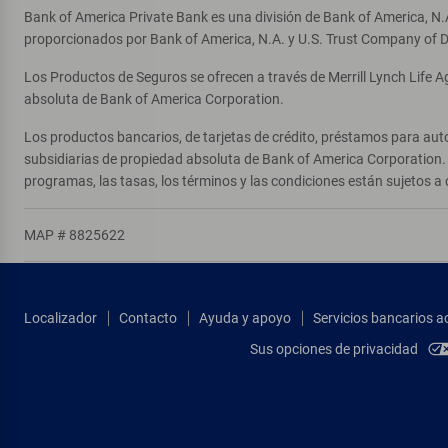
Bank of America Private Bank es una división de Bank of America, N.
proporcionados por Bank of America, N.A. y U.S. Trust Company of D
Los Productos de Seguros se ofrecen a través de Merrill Lynch Life 
absoluta de Bank of America Corporation.
Los productos bancarios, de tarjetas de crédito, préstamos para auto
subsidiarias de propiedad absoluta de Bank of America Corporation. 
programas, las tasas, los términos y las condiciones están sujetos a 
MAP # 8825622
Localizador
Contacto
Ayuda y apoyo
Servicios bancarios a
Sus opciones de privacidad