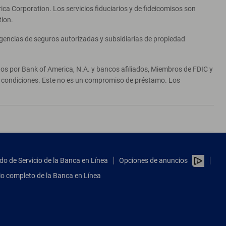
ca Corporation. Los servicios fiduciarios y de fideicomisos son
tion.
agencias de seguros autorizadas y subsidiarias de propiedad
ados por Bank of America, N.A. y bancos afiliados, Miembros de FDIC y
 y condiciones. Este no es un compromiso de préstamo. Los
do de Servicio de la Banca en Línea
Opciones de anuncios
tio completo de la Banca en Línea