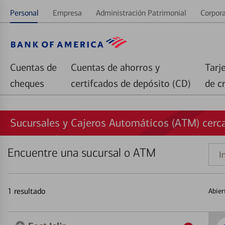
Personal
Empresa
Administración Patrimonial
Corpora
Cuentas de
Cuentas de ahorros y
Tarj
cheques
certifcados de depósito (CD)
de c
Sucursales y Cajeros Automáticos (ATM) cerca 
Encuentre una sucursal o ATM
Indi
una
direc
1
resultado
Abier