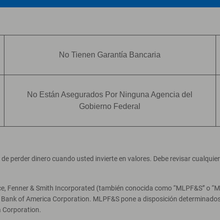
No Tienen Garantía Bancaria
No Están Asegurados Por Ninguna Agencia del
Gobierno Federal
ad de perder dinero cuando usted invierte en valores. Debe revisar cualqui
ce, Fenner & Smith Incorporated (también conocida como “MLPF&S” o “Merr
e Bank of America Corporation. MLPF&S pone a disposición determinados 
 Corporation.