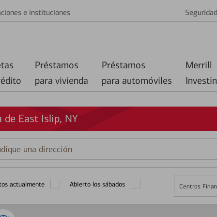
ciones e instituciones
Segurida
etas
Préstamos
Préstamos
Merrill
rédito
para vivienda
para automóviles
Investi
de East Islip, NY
que
ción
tos actualmente
Abierto los sábados
Centros Finan