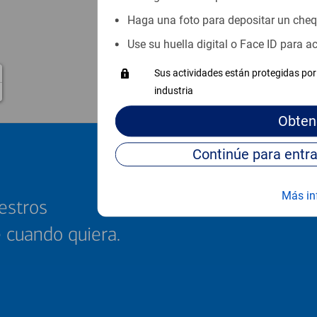
Haga una foto para depositar un che
Use su huella digital o Face ID para 
Sus actividades están protegidas por 
industria
Obten
Más in
estros
e cuando quiera.