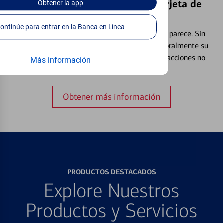
Bloquear y Desbloquear una Tarjeta de
Obtener
la app
Débito⁴
Continúe para entrar en la Banca en Línea
Extraviar una tarjeta es más común de lo que parece. Sin
embargo, puede bloquear y desbloquear temporalmente su
tarjeta de débito para ayudar a prevenir transacciones no
Más información
autorizadas.
Obtener más información
PRODUCTOS DESTACADOS
Explore Nuestros
Productos y Servicios