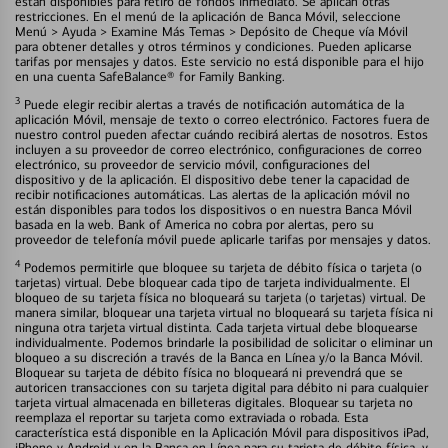
están disponibles para retiro de fondos inmediato. Se aplican otras
restricciones. En el menú de la aplicación de Banca Móvil, seleccione
Menú > Ayuda > Examine Más Temas > Depósito de Cheque vía Móvil
para obtener detalles y otros términos y condiciones. Pueden aplicarse
tarifas por mensajes y datos. Este servicio no está disponible para el hijo
en una cuenta SafeBalance® for Family Banking.
3
Puede elegir recibir alertas a través de notificación automática de la
aplicación Móvil, mensaje de texto o correo electrónico. Factores fuera de
nuestro control pueden afectar cuándo recibirá alertas de nosotros. Estos
incluyen a su proveedor de correo electrónico, configuraciones de correo
electrónico, su proveedor de servicio móvil, configuraciones del
dispositivo y de la aplicación. El dispositivo debe tener la capacidad de
recibir notificaciones automáticas. Las alertas de la aplicación móvil no
están disponibles para todos los dispositivos o en nuestra Banca Móvil
basada en la web. Bank of America no cobra por alertas, pero su
proveedor de telefonía móvil puede aplicarle tarifas por mensajes y datos.
4
Podemos permitirle que bloquee su tarjeta de débito física o tarjeta (o
tarjetas) virtual. Debe bloquear cada tipo de tarjeta individualmente. El
bloqueo de su tarjeta física no bloqueará su tarjeta (o tarjetas) virtual. De
manera similar, bloquear una tarjeta virtual no bloqueará su tarjeta física ni
ninguna otra tarjeta virtual distinta. Cada tarjeta virtual debe bloquearse
individualmente. Podemos brindarle la posibilidad de solicitar o eliminar un
bloqueo a su discreción a través de la Banca en Línea y/o la Banca Móvil.
Bloquear su tarjeta de débito física no bloqueará ni prevendrá que se
autoricen transacciones con su tarjeta digital para débito ni para cualquier
tarjeta virtual almacenada en billeteras digitales. Bloquear su tarjeta no
reemplaza el reportar su tarjeta como extraviada o robada. Esta
característica está disponible en la Aplicación Móvil para dispositivos iPad,
iPhone y Android y en la Banca en Línea para su tarjeta de débito física, y