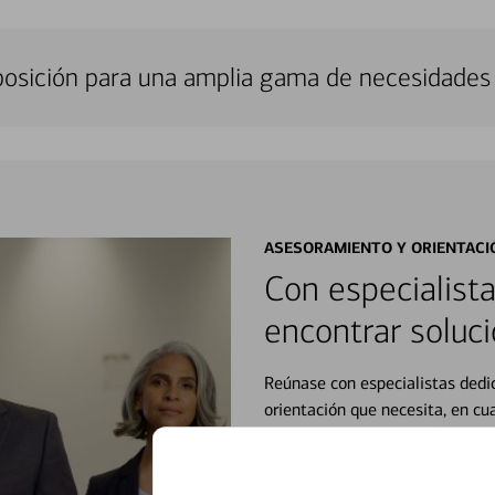
sposición para una amplia gama de necesidades 
ASESORAMIENTO Y ORIENTACI
Con especialista
encontrar soluci
Reúnase con especialistas dedi
orientación que necesita, en cu
personales, hasta el ahorro para
inicio o crecimiento de su neg
esté listo, un especialista tr