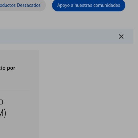
oductos Destacados
Apoyo a nuestras comunidades
io por
o
M)