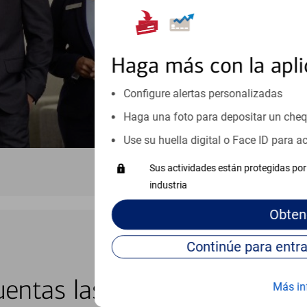
Vea si nuestro centro de ayuda 
Visite nuestro centro de ayuda 
Haga más con la apli
Configure alertas personalizadas
Haga una foto para depositar un che
Use su huella digital o Face ID para 
Sus actividades están protegidas por 
industria
Obten
BANCA EN LÍNEA Y MÓVIL
entas las 24 horas del día, 
Más in