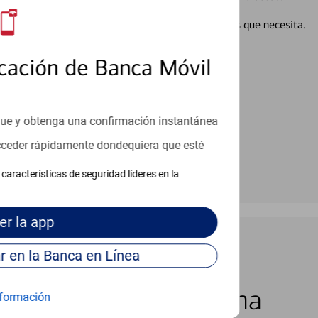
en línea puede ayudar a proporcionar las respuestas que necesita.
en línea
cación de Banca Móvil
que y obtenga una confirmación instantánea
acceder rápidamente dondequiera que esté
características de seguridad líderes en la
er
la app
Continúe para entrar en la Banca en Línea
los 7 días de la semana
formación