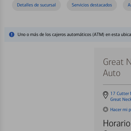
Detalles de sucursal
Servicios destacados
A
Cerrar mensaje de alerta
Uno o más de los cajeros automáticos (ATM) en esta ubica
Great 
Auto
Get
17 Cutter 
directions
Great Nec
to
Hacer mi p
Horario