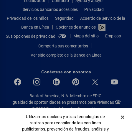
Localizador
Contacto
Ayuda y apoyo
Servicios bancarios accesibles
Privacidad
Privacidad de los niños
Seguridad
Acuerdo de Servicio de la
Banca en Línea
Opciones de anuncios
Mapa del sitio
Empleos
Sus opciones de privacidad
Comparta sus comentarios
Ver sitio completo de la Banca en Línea
Conéctese con nosotros
Bank of America, N.A. Miembro de FDIC.
Igualdad de oportunidades en préstamos para viviendas
© 2026 Bank of America Corporation.
Todos Los Derechos Reservados.
Banner de Cookies
Utilizamos cookies y otras tecnologías de
rastreo para recopilar datos con fines
Patente: patents.bankofamerica.com
publicitarios, prevención de fraudes, análisis y