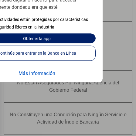
huella digital o Face ID para acceder
ente dondequiera que esté
No Tienen Garantía Bancaria
ctividades están protegidas por características
guridad líderes en la industria
Pueden Perder Valor
Obtener
la app
Continúe para entrar en la Banca en Línea
No Constituyen Depósitos
Más información
No Están Asegurados Por Ninguna Agencia del
Gobierno Federal
No Constituyen una Condición para Ningún Servicio o
Actividad de Índole Bancaria