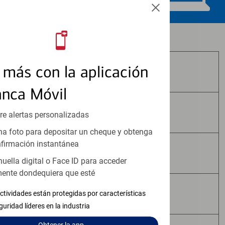
Los productos de inversión y seguros:
más con la aplicación
No Están Asegurados por FDIC
anca Móvil
No Tienen Garantía Bancaria
re alertas personalizadas
a foto para depositar un cheque y obtenga
firmación instantánea
Pueden Perder Valor
huella digital o Face ID para acceder
ente dondequiera que esté
No Constituyen Depósitos
ctividades están protegidas por características
guridad líderes en la industria