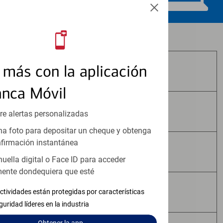
Los productos de inversión y seguros:
más con la aplicación
No Están Asegurados por FDIC
anca Móvil
No Tienen Garantía Bancaria
re alertas personalizadas
a foto para depositar un cheque y obtenga
firmación instantánea
Pueden Perder Valor
huella digital o Face ID para acceder
ente dondequiera que esté
No Constituyen Depósitos
ctividades están protegidas por características
guridad líderes en la industria