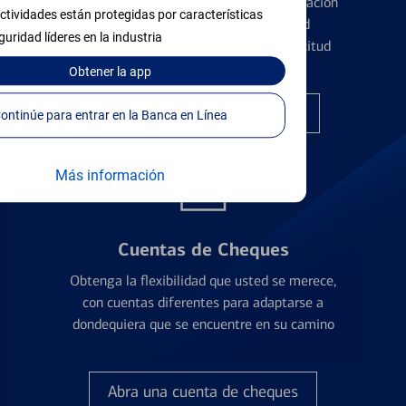
Conozca los pormenores de la administración
ctividades están protegidas por características
de tarjetas de crédito y la identidad
guridad líderes en la industria
financiera antes de presentar una solicitud
Obtener
la app
Encuentre la tarjeta correcta
Continúe para entrar en la Banca en Línea
Más información
Cuentas de Cheques
Obtenga la flexibilidad que usted se merece,
con cuentas diferentes para adaptarse a
dondequiera que se encuentre en su camino
Abra una cuenta de cheques