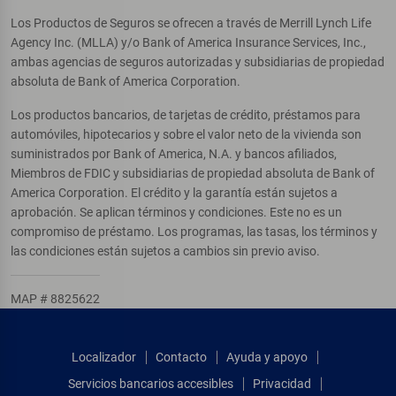
Los Productos de Seguros se ofrecen a través de Merrill Lynch Life
Agency Inc. (MLLA) y/o Bank of America Insurance Services, Inc.,
ambas agencias de seguros autorizadas y subsidiarias de propiedad
absoluta de Bank of America Corporation.
Los productos bancarios, de tarjetas de crédito, préstamos para
automóviles, hipotecarios y sobre el valor neto de la vivienda son
suministrados por Bank of America, N.A. y bancos afiliados,
Miembros de FDIC y subsidiarias de propiedad absoluta de Bank of
America Corporation. El crédito y la garantía están sujetos a
aprobación. Se aplican términos y condiciones. Este no es un
compromiso de préstamo. Los programas, las tasas, los términos y
las condiciones están sujetos a cambios sin previo aviso.
MAP # 8825622
Localizador
Contacto
Ayuda y apoyo
Servicios bancarios accesibles
Privacidad