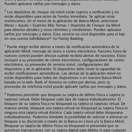
Pueden aplicarse tarifas por mensajes y datos.
2
Los depósitos de cheque vía móvil están sujetos a verificación y no
están disponibles para retiro de fondos inmediato. Se aplican otras
restricciones. En el menú de la aplicación de Banca Móvil, seleccione
Menú > Ayuda > Examine Más Temas > Depósito de Cheque vía Móvil
para obtener detalles y otros términos y condiciones. Pueden aplicarse
tarifas por mensajes y datos. Este servicio no está disponible para el hijo
en una cuenta SafeBalance® for Family Banking.
3
Puede elegir recibir alertas a través de notificación automática de la
aplicación Móvil, mensaje de texto o correo electrónico. Factores fuera de
nuestro control pueden afectar cuándo recibirá alertas de nosotros. Estos
incluyen a su proveedor de correo electrónico, configuraciones de correo
electrónico, su proveedor de servicio móvil, configuraciones del
dispositivo y de la aplicación. El dispositivo debe tener la capacidad de
recibir notificaciones automáticas. Las alertas de la aplicación móvil no
están disponibles para todos los dispositivos o en nuestra Banca Móvil
basada en la web. Bank of America no cobra por alertas, pero su
proveedor de telefonía móvil puede aplicarle tarifas por mensajes y datos.
4
Podemos permitirle que bloquee su tarjeta de débito física o tarjeta (o
tarjetas) virtual. Debe bloquear cada tipo de tarjeta individualmente. El
bloqueo de su tarjeta física no bloqueará su tarjeta (o tarjetas) virtual. De
manera similar, bloquear una tarjeta virtual no bloqueará su tarjeta física ni
ninguna otra tarjeta virtual distinta. Cada tarjeta virtual debe bloquearse
individualmente. Podemos brindarle la posibilidad de solicitar o eliminar un
bloqueo a su discreción a través de la Banca en Línea y/o la Banca Móvil.
Bloquear su tarjeta de débito física no bloqueará ni prevendrá que se
autoricen transacciones con su tarjeta digital para débito ni para cualquier