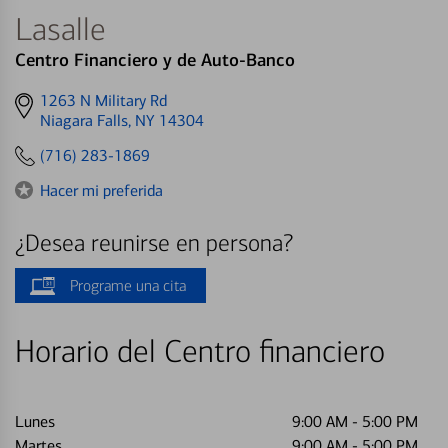
Lasalle
Centro Financiero y de Auto-Banco
Get
1263 N Military Rd
directions
Niagara Falls, NY 14304
to
(716) 283-1869
Hacer mi preferida
¿Desea reunirse en persona?
Programe una cita
Horario del Centro financiero
Lunes
9:00 AM
-
5:00 PM
Martes
9:00 AM
-
5:00 PM