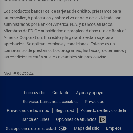
Los productos bancarios, de tarjetas de crédito, préstamos para
automóviles, hipotecarios y sobre el valor neto de la vivienda son
suministrados por Bank of America, N.A. y bancos afiliados,
Miembros de FDIC y subsidiarias de propiedad absoluta de Bank of
America Corporation. El crédito y la garantía están sujetos a
aprobación. Se aplican términos y condiciones. Este no es un
compromiso de préstamo. Los programas, las tasas, los términos y
las condiciones están sujetos a cambios sin previo aviso.
MAP # 8825622
Localizador
Contacto
Ayuda y apoyo
Servicios bancarios accesibles
Privacidad
Privacidad de los niños
Seguridad
Acuerdo de Servicio de la
Banca en Línea
Opciones de anuncios
Mapa del sitio
Empleos
Sus opciones de privacidad