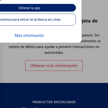
Obtener
la app
Continúe para entrar en la Banca en Línea
Bloquear y Desbloquear una Tarjeta de
Débito⁴
Extraviar una tarjeta es más común de lo que parece. Sin
Más información
embargo, puede bloquear y desbloquear temporalmente su
tarjeta de débito para ayudar a prevenir transacciones no
autorizadas.
Obtener más información
PRODUCTOS DESTACADOS