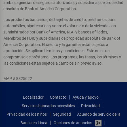
ambas agencias de seguros autorizadas y subsidiarias de propiedad
absoluta de Bank of America Corporation.
Los productos bancarios, de tarjetas de crédito, préstamos para
automóviles, hipotecarios y sobre el valor neto de la vivienda son
suministrados por Bank of America, N.A. y bancos afiliados,
Miembros de FDIC y subsidiarias de propiedad absoluta de Bank of
America Corporation. El crédito y la garantía están sujetos a
aprobación. Se aplican términos y condiciones. Este no es un
compromiso de préstamo. Los programas, las tasas, los términos y
las condiciones están sujetos a cambios sin previo aviso.
MAP # 8825622
Localizador
Contacto
Ayuda y apoyo
Servicios bancarios accesibles
Privacidad
Privacidad de los niños
Seguridad
Acuerdo de Servicio de la
Banca en Línea
Opciones de anuncios