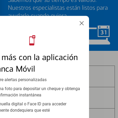
Nuestros especialistas están listos para
ayudarle cuando quiera.
Programar ahora
más con la aplicación
Los productos de inversión y seguros:
anca Móvil
No Están Asegurados por FDIC
re alertas personalizadas
a foto para depositar un cheque y obtenga
firmación instantánea
No Tienen Garantía Bancaria
huella digital o Face ID para acceder
ente dondequiera que esté