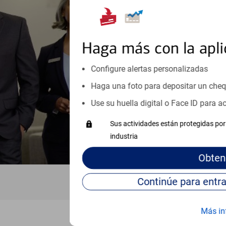
Reúnase con especialistas dedi
orientación que necesita, en cu
personales, hasta el ahorro para
inicio o crecimiento de su neg
Haga más con la apli
esté listo, un especialista tr
Configure alertas personalizadas
Programe una cita
Haga una foto para depositar un che
Vea si nuestro centro de ayuda 
Use su huella digital o Face ID para 
Visite nuestro centro de ayuda 
Sus actividades están protegidas por 
industria
Obten
Más in