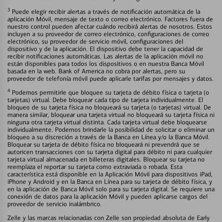
3
Puede elegir recibir alertas a través de notificación automática de la
aplicación Móvil, mensaje de texto o correo electrónico. Factores fuera de
nuestro control pueden afectar cuándo recibirá alertas de nosotros. Estos
incluyen a su proveedor de correo electrónico, configuraciones de correo
electrónico, su proveedor de servicio móvil, configuraciones del
dispositivo y de la aplicación. El dispositivo debe tener la capacidad de
recibir notificaciones automáticas. Las alertas de la aplicación móvil no
están disponibles para todos los dispositivos o en nuestra Banca Móvil
basada en la web. Bank of America no cobra por alertas, pero su
proveedor de telefonía móvil puede aplicarle tarifas por mensajes y datos.
4
Podemos permitirle que bloquee su tarjeta de débito física o tarjeta (o
tarjetas) virtual. Debe bloquear cada tipo de tarjeta individualmente. El
bloqueo de su tarjeta física no bloqueará su tarjeta (o tarjetas) virtual. De
manera similar, bloquear una tarjeta virtual no bloqueará su tarjeta física ni
ninguna otra tarjeta virtual distinta. Cada tarjeta virtual debe bloquearse
individualmente. Podemos brindarle la posibilidad de solicitar o eliminar un
bloqueo a su discreción a través de la Banca en Línea y/o la Banca Móvil.
Bloquear su tarjeta de débito física no bloqueará ni prevendrá que se
autoricen transacciones con su tarjeta digital para débito ni para cualquier
tarjeta virtual almacenada en billeteras digitales. Bloquear su tarjeta no
reemplaza el reportar su tarjeta como extraviada o robada. Esta
característica está disponible en la Aplicación Móvil para dispositivos iPad,
iPhone y Android y en la Banca en Línea para su tarjeta de débito física, y
en la aplicación de Banca Móvil solo para su tarjeta digital. Se requiere una
conexión de datos para la aplicación Móvil y pueden aplicarse cargos del
proveedor de servicio inalámbrico.
Zelle y las marcas relacionadas con Zelle son propiedad absoluta de Early