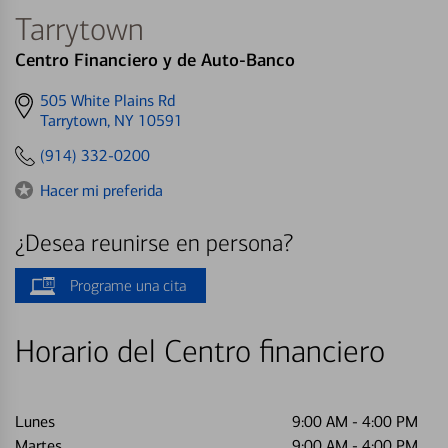
Tarrytown
Centro Financiero y de Auto-Banco
Get
505 White Plains Rd
directions
Tarrytown, NY 10591
to
(914) 332-0200
Hacer mi preferida
¿Desea reunirse en persona?
Programe una cita
Horario del Centro financiero
Lunes
9:00 AM
-
4:00 PM
Martes
9:00 AM
-
4:00 PM