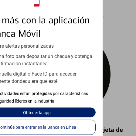
Obtener más información
más con la aplicación
anca Móvil
re alertas personalizadas
a foto para depositar un cheque y obtenga
firmación instantánea
huella digital o Face ID para acceder
ente dondequiera que esté
ctividades están protegidas por características
guridad líderes en la industria
Obtener
la app
Continúe para entrar en la Banca en Línea
Bloquear y Desbloquear una Tarjeta de