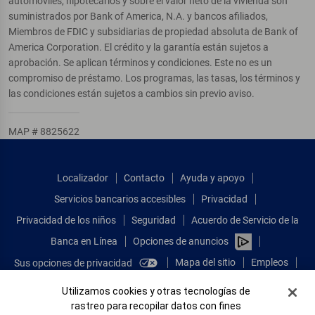
automóviles, hipotecarios y sobre el valor neto de la vivienda son
suministrados por Bank of America, N.A. y bancos afiliados,
Miembros de FDIC y subsidiarias de propiedad absoluta de Bank of
America Corporation. El crédito y la garantía están sujetos a
aprobación. Se aplican términos y condiciones. Este no es un
compromiso de préstamo. Los programas, las tasas, los términos y
las condiciones están sujetos a cambios sin previo aviso.
MAP # 8825622
Localizador
Contacto
Ayuda y apoyo
Servicios bancarios accesibles
Privacidad
Privacidad de los niños
Seguridad
Acuerdo de Servicio de la
Banca en Línea
Opciones de anuncios
Mapa del sitio
Empleos
Sus opciones de privacidad
Comparta sus comentarios
Banner de Cookies
Utilizamos cookies y otras tecnologías de
rastreo para recopilar datos con fines
Ver sitio completo de la Banca en Línea