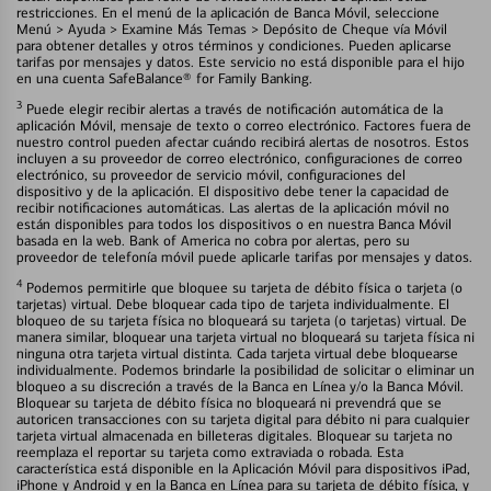
restricciones. En el menú de la aplicación de Banca Móvil, seleccione
Menú > Ayuda > Examine Más Temas > Depósito de Cheque vía Móvil
para obtener detalles y otros términos y condiciones. Pueden aplicarse
tarifas por mensajes y datos. Este servicio no está disponible para el hijo
en una cuenta SafeBalance® for Family Banking.
3
Puede elegir recibir alertas a través de notificación automática de la
aplicación Móvil, mensaje de texto o correo electrónico. Factores fuera de
nuestro control pueden afectar cuándo recibirá alertas de nosotros. Estos
incluyen a su proveedor de correo electrónico, configuraciones de correo
electrónico, su proveedor de servicio móvil, configuraciones del
dispositivo y de la aplicación. El dispositivo debe tener la capacidad de
recibir notificaciones automáticas. Las alertas de la aplicación móvil no
están disponibles para todos los dispositivos o en nuestra Banca Móvil
basada en la web. Bank of America no cobra por alertas, pero su
proveedor de telefonía móvil puede aplicarle tarifas por mensajes y datos.
4
Podemos permitirle que bloquee su tarjeta de débito física o tarjeta (o
tarjetas) virtual. Debe bloquear cada tipo de tarjeta individualmente. El
bloqueo de su tarjeta física no bloqueará su tarjeta (o tarjetas) virtual. De
manera similar, bloquear una tarjeta virtual no bloqueará su tarjeta física ni
ninguna otra tarjeta virtual distinta. Cada tarjeta virtual debe bloquearse
individualmente. Podemos brindarle la posibilidad de solicitar o eliminar un
bloqueo a su discreción a través de la Banca en Línea y/o la Banca Móvil.
Bloquear su tarjeta de débito física no bloqueará ni prevendrá que se
autoricen transacciones con su tarjeta digital para débito ni para cualquier
tarjeta virtual almacenada en billeteras digitales. Bloquear su tarjeta no
reemplaza el reportar su tarjeta como extraviada o robada. Esta
característica está disponible en la Aplicación Móvil para dispositivos iPad,
iPhone y Android y en la Banca en Línea para su tarjeta de débito física, y