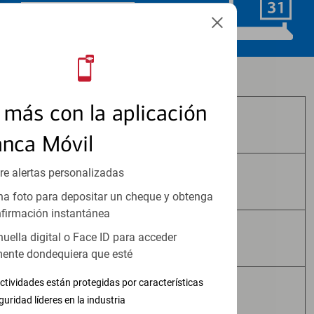
Programar ahora
Los productos de inversión y seguros:
más con la aplicación
No Están Asegurados por FDIC
anca Móvil
re alertas personalizadas
No Tienen Garantía Bancaria
a foto para depositar un cheque y obtenga
firmación instantánea
huella digital o Face ID para acceder
Pueden Perder Valor
ente dondequiera que esté
ctividades están protegidas por características
No Constituyen Depósitos
guridad líderes en la industria