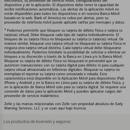
electrónico, su proveedor de servicio móvil, configuraciones del
dispositivo y de la aplicación. El dispositivo debe tener la capacidad de
recibir notificaciones automáticas. Las alertas de la aplicación móvil no
están disponibles para todos los dispositivos o en nuestra Banca Móvil
basada en la web. Bank of America no cobra por alertas, pero su
proveedor de telefonía móvil puede aplicarle tarifas por mensajes y datos.
4
Podemos permitirle que bloquee su tarjeta de débito física o tarjeta (o
tarjetas) virtual. Debe bloquear cada tipo de tarjeta individualmente. El
bloqueo de su tarjeta física no bloqueará su tarjeta (o tarjetas) virtual. De
manera similar, bloquear una tarjeta virtual no bloqueará su tarjeta física ni
ninguna otra tarjeta virtual distinta. Cada tarjeta virtual debe bloquearse
individualmente. Podemos brindarle la posibilidad de solicitar o eliminar un
bloqueo a su discreción a través de la Banca en Línea y/o la Banca Móvil.
Bloquear su tarjeta de débito física no bloqueará ni prevendrá que se
autoricen transacciones con su tarjeta digital para débito ni para cualquier
tarjeta virtual almacenada en billeteras digitales. Bloquear su tarjeta no
reemplaza el reportar su tarjeta como extraviada o robada. Esta
característica está disponible en la Aplicación Móvil para dispositivos iPad,
iPhone y Android y en la Banca en Línea para su tarjeta de débito física, y
en la aplicación de Banca Móvil solo para su tarjeta digital. Se requiere una
conexión de datos para la aplicación Móvil y pueden aplicarse cargos del
proveedor de servicio inalámbrico.
Zelle y las marcas relacionadas con Zelle son propiedad absoluta de Early
Warning Services, LLC y se usan aquí bajo licencia.
Los productos de inversión y seguros: