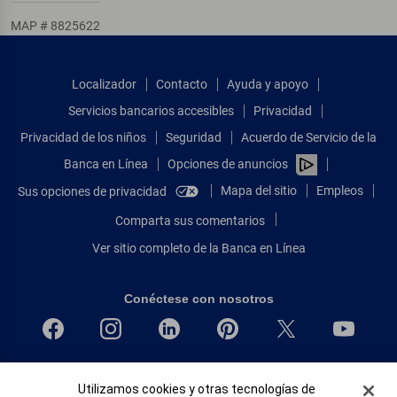
MAP # 8825622
Localizador
Contacto
Ayuda y apoyo
Servicios bancarios accesibles
Privacidad
Privacidad de los niños
Seguridad
Acuerdo de Servicio de la
Banca en Línea
Opciones de anuncios
Mapa del sitio
Empleos
Sus opciones de privacidad
Comparta sus comentarios
Ver sitio completo de la Banca en Línea
Conéctese con nosotros
Bank of America, N.A. Miembro de FDIC.
Banner de Cookies
Utilizamos cookies y otras tecnologías de
Igualdad de oportunidades en préstamos para viviendas