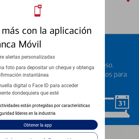
Centros financieros y cajero automático (ATM)
3029 W 117th St
, Cleveland, OH 44111
Detalles y servicios
más con la aplicación
anca Móvil
Programe una cita
re alertas personalizadas
Sabemos que su tiempo es valioso.
a foto para depositar un cheque y obtenga
Nuestros especialistas están listos para
firmación instantánea
ayudarle cuando quiera.
huella digital o Face ID para acceder
ente dondequiera que esté
ctividades están protegidas por características
Programar ahora
guridad líderes en la industria
Obtener
la app
Los productos de inversión y seguros: