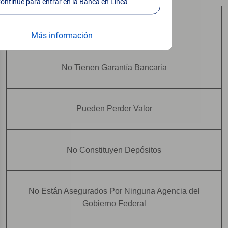
Continúe para entrar en la Banca en Línea
No Están Asegurados por FDIC
Más información
No Tienen Garantía Bancaria
Pueden Perder Valor
No Constituyen Depósitos
No Están Asegurados Por Ninguna Agencia del
Gobierno Federal