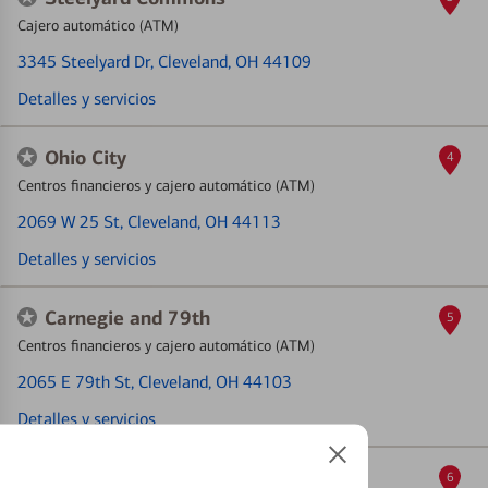
Cajero automático (ATM)
3345 Steelyard Dr
, Cleveland, OH 44109
Detalles y servicios
Ohio City
4
Centros financieros y cajero automático (ATM)
2069 W 25 St
, Cleveland, OH 44113
Detalles y servicios
Carnegie and 79th
5
Centros financieros y cajero automático (ATM)
2065 E 79th St
, Cleveland, OH 44103
Detalles y servicios
117th and Western
6