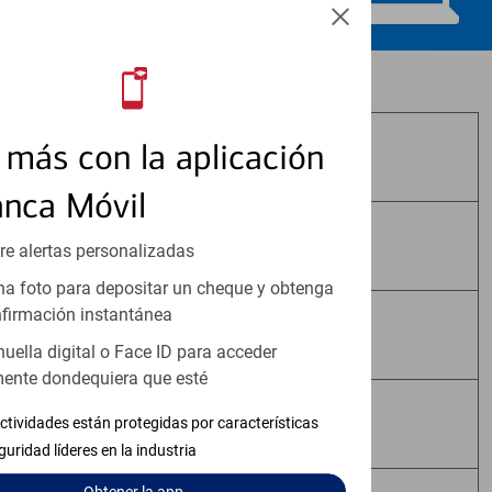
Los productos de inversión y seguros:
más con la aplicación
No Están Asegurados por FDIC
anca Móvil
No Tienen Garantía Bancaria
re alertas personalizadas
a foto para depositar un cheque y obtenga
firmación instantánea
Pueden Perder Valor
huella digital o Face ID para acceder
ente dondequiera que esté
No Constituyen Depósitos
ctividades están protegidas por características
guridad líderes en la industria