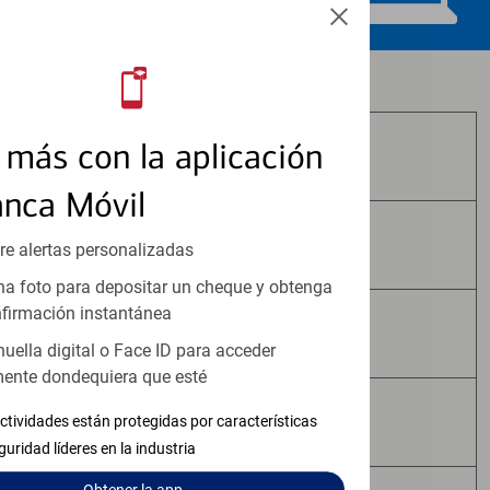
Los productos de inversión y seguros:
más con la aplicación
No Están Asegurados por FDIC
anca Móvil
No Tienen Garantía Bancaria
re alertas personalizadas
a foto para depositar un cheque y obtenga
firmación instantánea
Pueden Perder Valor
huella digital o Face ID para acceder
ente dondequiera que esté
No Constituyen Depósitos
ctividades están protegidas por características
guridad líderes en la industria