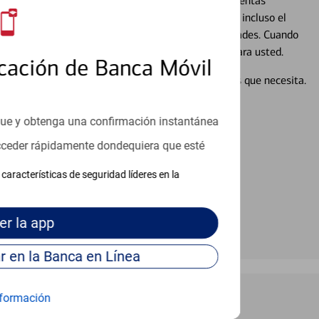
alquier situación en su vida financiera. Desde sus cuentas
 grandes compras, la planificación para su futuro, e incluso el
ocio, su futuro se mueve de acuerdo con sus necesidades. Cuando
abajará con usted en un momento que sea adecuado para usted.
cación de Banca Móvil
en línea puede ayudar a proporcionar las respuestas que necesita.
en línea
que y obtenga una confirmación instantánea
acceder rápidamente dondequiera que esté
características de seguridad líderes en la
er
la app
Continúe para entrar en la Banca en Línea
formación