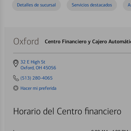
Detalles de sucursal
Servicios destacados
A
Oxford
Centro Financiero y Cajero Automát
Get
32 E High St
directions
Oxford, OH 45056
to
(513) 280-4065
Hacer mi preferida
Horario del Centro financiero