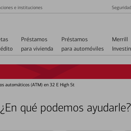
ciones e instituciones
Segurida
etas
Préstamos
Préstamos
Merrill
rédito
para vivienda
para automóviles
Investi
eros automáticos (ATM) en 32 E High St
¿En qué podemos ayudarle?