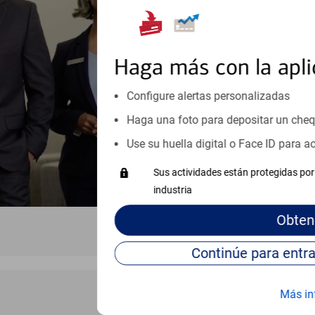
orientación que necesita, en cu
personales, hasta el ahorro para
inicio o crecimiento de su neg
esté listo, un especialista tr
Haga más con la apli
Vea si nuestro centro de ayuda 
Configure alertas personalizadas
Visite nuestro centro de ayuda 
Haga una foto para depositar un che
Use su huella digital o Face ID para 
Sus actividades están protegidas por 
industria
Obten
Más in