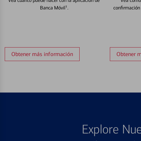
Vea cuánto puede hacer con la aplicación de
Vea cómo 
Banca Móvil¹.
confirmación
Obtener más información
Obtener m
Explore Nue