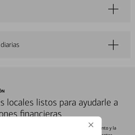
diarias
ÓN
s locales listos para ayudarle a
ones financieras
cados que se centran en proporcionar el asesoramiento y la