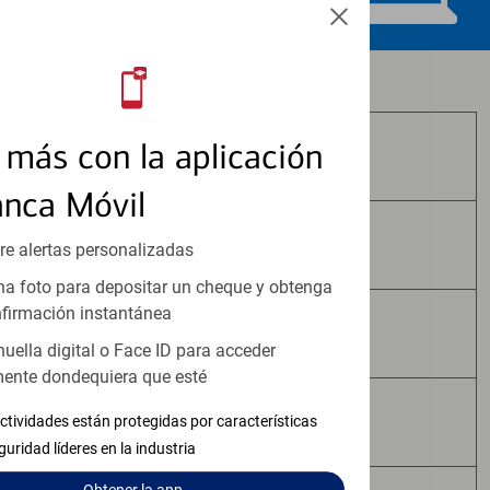
Los productos de inversión y seguros:
más con la aplicación
No Están Asegurados por FDIC
anca Móvil
No Tienen Garantía Bancaria
re alertas personalizadas
a foto para depositar un cheque y obtenga
firmación instantánea
Pueden Perder Valor
huella digital o Face ID para acceder
ente dondequiera que esté
No Constituyen Depósitos
ctividades están protegidas por características
guridad líderes en la industria