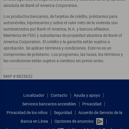
absoluta de Bank of America Corporation.
Los productos bancarios, de tarjetas de crédito, préstamos para
automóviles, hipotecarios y sobre el valor neto de la vivienda son
suministrados por Bank of America, N.A. y bancos afiliados,
Miembros de FDIC y subsidiarias de propiedad absoluta de Bank of
America Corporation. El crédito y la garantía están sujetos a
aprobación. Se aplican términos y condiciones. Este no es un
compromiso de préstamo. Los programas, las tasas, los términos y
las condiciones están sujetos a cambios sin previo aviso.
MAP # 8825622
Localizador
Contacto
Ayuda y apoyo
Servicios bancarios accesibles
Privacidad
Privacidad de los niños
Seguridad
Acuerdo de Servicio de la
Banca en Línea
Opciones de anuncios