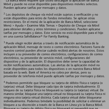
La Banca Móvil requiere que usted descargue la aplicación de Banca
Móvil y puede no estar disponible para dispositivos móviles selectos.
Pueden aplicarse tarifas por mensajes y datos.
2
Los depósitos de cheque vía móvil están sujetos a verificación y no
están disponibles para retiro de fondos inmediato. Se aplican otras
restricciones. En el menú de la aplicación de Banca Móvil, seleccione
Menú > Ayuda > Examine Más Temas > Depósito de Cheque vía Móvil
para obtener detalles y otros términos y condiciones. Pueden aplicarse
tarifas por mensajes y datos. Este servicio no está disponible para el hijo
en una cuenta SafeBalance® for Family Banking.
3
Puede elegir recibir alertas a través de notificación automática de la
aplicación Móvil, mensaje de texto o correo electrónico. Factores fuera de
nuestro control pueden afectar cuándo recibirá alertas de nosotros. Estos
incluyen a su proveedor de correo electrónico, configuraciones de correo
electrónico, su proveedor de servicio móvil, configuraciones del
dispositivo y de la aplicación. El dispositivo debe tener la capacidad de
recibir notificaciones automáticas. Las alertas de la aplicación móvil no
están disponibles para todos los dispositivos o en nuestra Banca Móvil
basada en la web. Bank of America no cobra por alertas, pero su
proveedor de telefonía móvil puede aplicarle tarifas por mensajes y datos.
4
Podemos permitirle que bloquee su tarjeta de débito física o tarjeta (o
tarjetas) virtual. Debe bloquear cada tipo de tarjeta individualmente. El
bloqueo de su tarjeta física no bloqueará su tarjeta (o tarjetas) virtual. De
manera similar, bloquear una tarjeta virtual no bloqueará su tarjeta física ni
ninguna otra tarjeta virtual distinta. Cada tarjeta virtual debe bloquearse
individualmente. Podemos brindarle la posibilidad de solicitar o eliminar un
bloqueo a su discreción a través de la Banca en Línea y/o la Banca Móvil.
Bloquear su tarjeta de débito física no bloqueará ni prevendrá que se