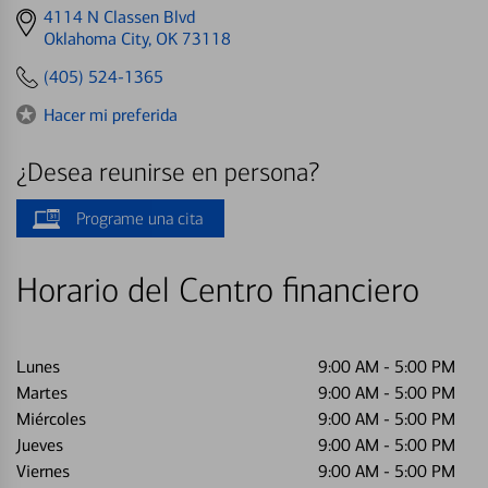
Get
4114 N Classen Blvd
directions
Oklahoma City, OK 73118
to
(405) 524-1365
Hacer mi preferida
¿Desea reunirse en persona?
Programe una cita
Horario del Centro financiero
Lunes
9:00 AM
-
5:00 PM
Martes
9:00 AM
-
5:00 PM
Miércoles
9:00 AM
-
5:00 PM
Jueves
9:00 AM
-
5:00 PM
Viernes
9:00 AM
-
5:00 PM