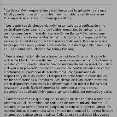
1
La Banca Móvil requiere que usted descargue la aplicación de Banca
Móvil y puede no estar disponible para dispositivos móviles selectos.
Pueden aplicarse tarifas por mensajes y datos.
2
Los depósitos de cheque vía móvil están sujetos a verificación y no
están disponibles para retiro de fondos inmediato. Se aplican otras
restricciones. En el menú de la aplicación de Banca Móvil, seleccione
Menú > Ayuda > Examine Más Temas > Depósito de Cheque vía Móvil
para obtener detalles y otros términos y condiciones. Pueden aplicarse
tarifas por mensajes y datos. Este servicio no está disponible para el hijo
en una cuenta SafeBalance® for Family Banking.
3
Puede elegir recibir alertas a través de notificación automática de la
aplicación Móvil, mensaje de texto o correo electrónico. Factores fuera de
nuestro control pueden afectar cuándo recibirá alertas de nosotros. Estos
incluyen a su proveedor de correo electrónico, configuraciones de correo
electrónico, su proveedor de servicio móvil, configuraciones del
dispositivo y de la aplicación. El dispositivo debe tener la capacidad de
recibir notificaciones automáticas. Las alertas de la aplicación móvil no
están disponibles para todos los dispositivos o en nuestra Banca Móvil
basada en la web. Bank of America no cobra por alertas, pero su
proveedor de telefonía móvil puede aplicarle tarifas por mensajes y datos.
4
Podemos permitirle que bloquee su tarjeta de débito física o tarjeta (o
tarjetas) virtual. Debe bloquear cada tipo de tarjeta individualmente. El
bloqueo de su tarjeta física no bloqueará su tarjeta (o tarjetas) virtual. De
manera similar, bloquear una tarjeta virtual no bloqueará su tarjeta física ni
ninguna otra tarjeta virtual distinta. Cada tarjeta virtual debe bloquearse