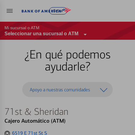
Entrar
Mi sucursal o ATM
Seleccionar una sucursal o ATM
¿En qué podemos
ayudarle?
Apoyo a nuestras comunidades
71st & Sheridan
Cajero Automático (ATM)
Get
6519 E 71st St S