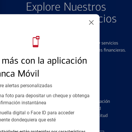
Explore Nuestros
Productos y Servicios
Destacados
Ofrecemos una amplia gama de productos y servicios
diseñados para ayudar con todas sus necesidades financieras.
más con la aplicación
anca Móvil
re alertas personalizadas
Tarjetas de Crédito
a foto para depositar un cheque y obtenga
Conozca los pormenores de la administración
firmación instantánea
de tarjetas de crédito y la identidad
huella digital o Face ID para acceder
financiera antes de presentar una solicitud
ente dondequiera que esté
ctividades están protegidas por características