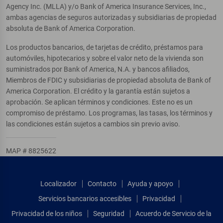
Agency Inc. (MLLA) y/o Bank of America Insurance Services, Inc.,
ambas agencias de seguros autorizadas y subsidiarias de propiedad
absoluta de Bank of America Corporation.
Los productos bancarios, de tarjetas de crédito, préstamos para
automóviles, hipotecarios y sobre el valor neto de la vivienda son
suministrados por Bank of America, N.A. y bancos afiliados,
Miembros de FDIC y subsidiarias de propiedad absoluta de Bank of
America Corporation. El crédito y la garantía están sujetos a
aprobación. Se aplican términos y condiciones. Este no es un
compromiso de préstamo. Los programas, las tasas, los términos y
las condiciones están sujetos a cambios sin previo aviso.
MAP # 8825622
Localizador
Contacto
Ayuda y apoyo
Servicios bancarios accesibles
Privacidad
Privacidad de los niños
Seguridad
Acuerdo de Servicio de la