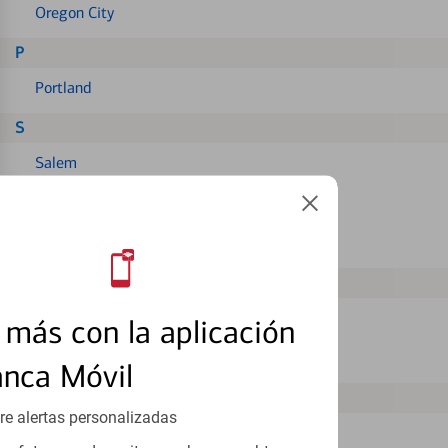
Oregon City
P
Portland
S
Salem
Sandy
Sherwood
T
Tigard
más con la aplicación
Tualatin
anca Móvil
W
re alertas personalizadas
West Linn