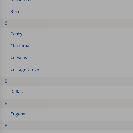
Bend
C
Canby
Clackamas
Corvallis
Cottage Grove
D
Dallas
E
Eugene
F