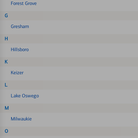
Forest Grove
G
Gresham
H
Hillsboro
K
Keizer
L
Lake Oswego
M
Milwaukie
O