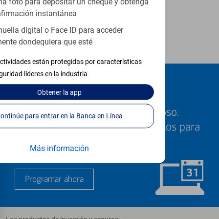
a foto para depositar un cheque y obtenga
Wilsonville
firmación instantánea
huella digital o Face ID para acceder
Wood Village
ente dondequiera que esté
Woodburn
ctividades están protegidas por características
guridad líderes en la industria
Programe una cita
Obtener
la app
Sabemos que su tiempo es valioso.
Continúe para entrar en la Banca en Línea
Nuestros especialistas están listos para
ayudarle cuando quiera.
Más información
Programar ahora