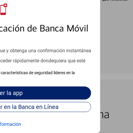
en línea
cación de Banca Móvil
que y obtenga una confirmación instantánea
acceder rápidamente dondequiera que esté
características de seguridad líderes en la
er
la app
Continúe para entrar en la Banca en Línea
los 7 días de la semana
formación