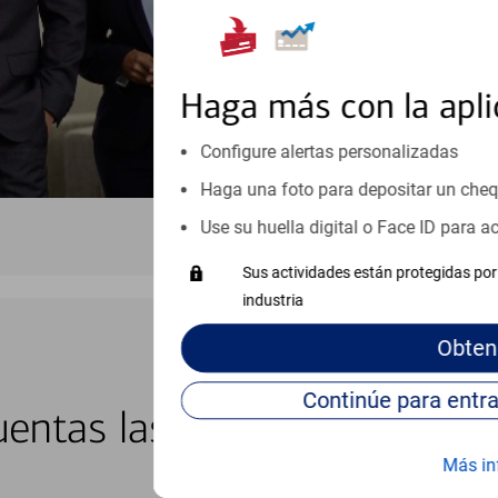
Visite nuestro centro de ayuda 
Haga más con la apli
Configure alertas personalizadas
Haga una foto para depositar un che
Use su huella digital o Face ID para 
Sus actividades están protegidas por 
industria
Obten
BANCA EN LÍNEA Y MÓVIL
entas las 24 horas del día, 
Más in