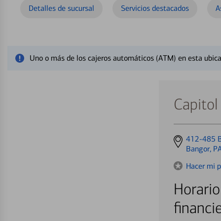
Detalles de sucursal
Servicios destacados
A
Cerrar mensaje de alerta
Uno o más de los cajeros automáticos (ATM) en esta ubica
Capitol
Get
412-485 B
directions
Bangor, P
to
Hacer mi p
Horario
financi