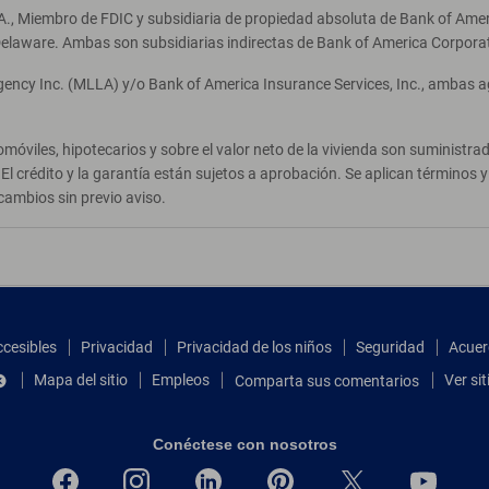
A., Miembro de FDIC y subsidiaria de propiedad absoluta de Bank of Ameri
elaware. Ambas son subsidiarias indirectas de Bank of America Corpora
Agency Inc. (MLLA) y/o Bank of America Insurance Services, Inc., ambas 
móviles, hipotecarios y sobre el valor neto de la vivienda son suministr
El crédito y la garantía están sujetos a aprobación. Se aplican términos
cambios sin previo aviso.
ccesibles
Privacidad
Privacidad de los niños
Seguridad
Acuer
Mapa del sitio
Empleos
Ver si
Comparta sus comentarios
Conéctese con nosotros