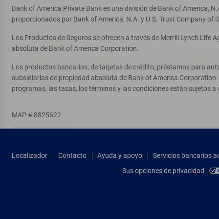
Bank of America Private Bank es una división de Bank of America, N.
proporcionados por Bank of America, N.A. y U.S. Trust Company of D
Los Productos de Seguros se ofrecen a través de Merrill Lynch Life 
absoluta de Bank of America Corporation.
Los productos bancarios, de tarjetas de crédito, préstamos para auto
subsidiarias de propiedad absoluta de Bank of America Corporation. 
programas, las tasas, los términos y las condiciones están sujetos a 
MAP # 8825622
Localizador
Contacto
Ayuda y apoyo
Servicios bancarios a
Sus opciones de privacidad