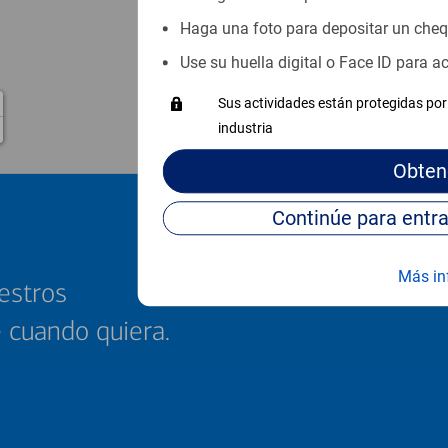
Haga una foto para depositar un che
Use su huella digital o Face ID para 
Sus actividades están protegidas por 
industria
Obten
Más in
estros
e cuando quiera.