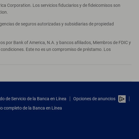
ca Corporation. Los servicios fiduciarios y de fideicomisos son
tion.
agencias de seguros autorizadas y subsidiarias de propiedad
ados por Bank of America, N.A. y bancos afiliados, Miembros de FDIC y
 y condiciones. Este no es un compromiso de préstamo. Los
do de Servicio de la Banca en Línea
Opciones de anuncios
tio completo de la Banca en Línea