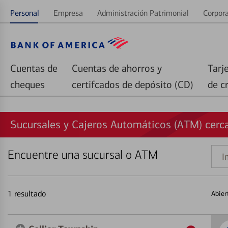
Personal
Empresa
Administración Patrimonial
Corpora
Cuentas de
Cuentas de ahorros y
Tarj
cheques
certifcados de depósito (CD)
de c
Sucursales y Cajeros Automáticos (ATM) cerca 
Encuentre una sucursal o ATM
Indi
una
direc
1
resultado
Abier