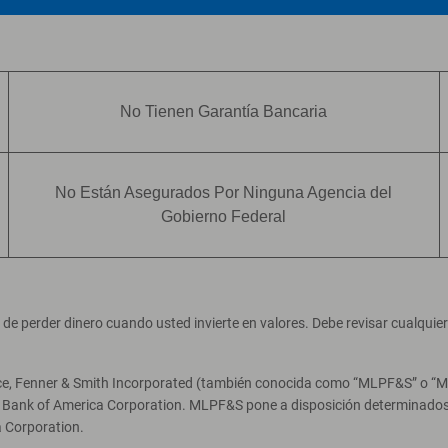
No Tienen Garantía Bancaria
No Están Asegurados Por Ninguna Agencia del
Gobierno Federal
ad de perder dinero cuando usted invierte en valores. Debe revisar cualqui
ce, Fenner & Smith Incorporated (también conocida como “MLPF&S” o “Merr
e Bank of America Corporation. MLPF&S pone a disposición determinados 
 Corporation.