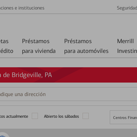
ciones e instituciones
Segurida
etas
Préstamos
Préstamos
Merrill
rédito
para vivienda
para automóviles
Investi
de Bridgeville, PA
que
ción
tos actualmente
Abierto los sábados
Centros Finan