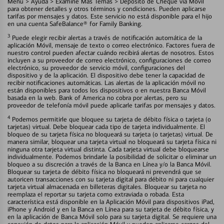
Menú > Ayuda > Examine Más Temas > Depósito de Cheque vía Móvil
para obtener detalles y otros términos y condiciones. Pueden aplicarse
tarifas por mensajes y datos. Este servicio no está disponible para el hijo
en una cuenta SafeBalance® for Family Banking.
3
Puede elegir recibir alertas a través de notificación automática de la
aplicación Móvil, mensaje de texto o correo electrónico. Factores fuera de
nuestro control pueden afectar cuándo recibirá alertas de nosotros. Estos
incluyen a su proveedor de correo electrónico, configuraciones de correo
electrónico, su proveedor de servicio móvil, configuraciones del
dispositivo y de la aplicación. El dispositivo debe tener la capacidad de
recibir notificaciones automáticas. Las alertas de la aplicación móvil no
están disponibles para todos los dispositivos o en nuestra Banca Móvil
basada en la web. Bank of America no cobra por alertas, pero su
proveedor de telefonía móvil puede aplicarle tarifas por mensajes y datos.
4
Podemos permitirle que bloquee su tarjeta de débito física o tarjeta (o
tarjetas) virtual. Debe bloquear cada tipo de tarjeta individualmente. El
bloqueo de su tarjeta física no bloqueará su tarjeta (o tarjetas) virtual. De
manera similar, bloquear una tarjeta virtual no bloqueará su tarjeta física ni
ninguna otra tarjeta virtual distinta. Cada tarjeta virtual debe bloquearse
individualmente. Podemos brindarle la posibilidad de solicitar o eliminar un
bloqueo a su discreción a través de la Banca en Línea y/o la Banca Móvil.
Bloquear su tarjeta de débito física no bloqueará ni prevendrá que se
autoricen transacciones con su tarjeta digital para débito ni para cualquier
tarjeta virtual almacenada en billeteras digitales. Bloquear su tarjeta no
reemplaza el reportar su tarjeta como extraviada o robada. Esta
característica está disponible en la Aplicación Móvil para dispositivos iPad,
iPhone y Android y en la Banca en Línea para su tarjeta de débito física, y
en la aplicación de Banca Móvil solo para su tarjeta digital. Se requiere una