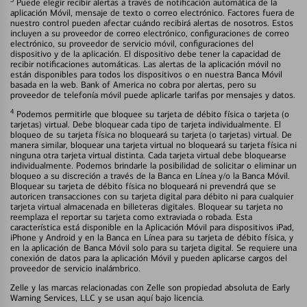
3
Puede elegir recibir alertas a través de notificación automática de la
aplicación Móvil, mensaje de texto o correo electrónico. Factores fuera de
nuestro control pueden afectar cuándo recibirá alertas de nosotros. Estos
incluyen a su proveedor de correo electrónico, configuraciones de correo
electrónico, su proveedor de servicio móvil, configuraciones del
dispositivo y de la aplicación. El dispositivo debe tener la capacidad de
recibir notificaciones automáticas. Las alertas de la aplicación móvil no
están disponibles para todos los dispositivos o en nuestra Banca Móvil
basada en la web. Bank of America no cobra por alertas, pero su
proveedor de telefonía móvil puede aplicarle tarifas por mensajes y datos.
4
Podemos permitirle que bloquee su tarjeta de débito física o tarjeta (o
tarjetas) virtual. Debe bloquear cada tipo de tarjeta individualmente. El
bloqueo de su tarjeta física no bloqueará su tarjeta (o tarjetas) virtual. De
manera similar, bloquear una tarjeta virtual no bloqueará su tarjeta física ni
ninguna otra tarjeta virtual distinta. Cada tarjeta virtual debe bloquearse
individualmente. Podemos brindarle la posibilidad de solicitar o eliminar un
bloqueo a su discreción a través de la Banca en Línea y/o la Banca Móvil.
Bloquear su tarjeta de débito física no bloqueará ni prevendrá que se
autoricen transacciones con su tarjeta digital para débito ni para cualquier
tarjeta virtual almacenada en billeteras digitales. Bloquear su tarjeta no
reemplaza el reportar su tarjeta como extraviada o robada. Esta
característica está disponible en la Aplicación Móvil para dispositivos iPad,
iPhone y Android y en la Banca en Línea para su tarjeta de débito física, y
en la aplicación de Banca Móvil solo para su tarjeta digital. Se requiere una
conexión de datos para la aplicación Móvil y pueden aplicarse cargos del
proveedor de servicio inalámbrico.
Zelle y las marcas relacionadas con Zelle son propiedad absoluta de Early
Warning Services, LLC y se usan aquí bajo licencia.