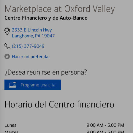
Marketplace at Oxford Valley
Centro Financiero y de Auto-Banco
Get
2333 E Lincoln Hwy
directions
Langhorne, PA 19047
to
(215) 377-9049
Hacer mi preferida
¿Desea reunirse en persona?
Programe una cita
Horario del Centro financiero
Lunes
9:00 AM
-
5:00 PM
Martes
9:00 AM
-
5:00 PM